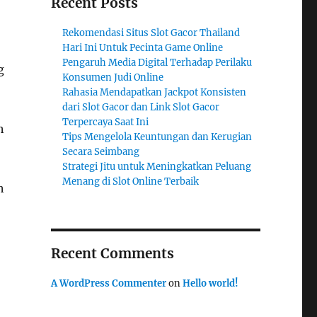
Recent Posts
Rekomendasi Situs Slot Gacor Thailand
Hari Ini Untuk Pecinta Game Online
Pengaruh Media Digital Terhadap Perilaku
g
Konsumen Judi Online
Rahasia Mendapatkan Jackpot Konsisten
dari Slot Gacor dan Link Slot Gacor
Terpercaya Saat Ini
h
Tips Mengelola Keuntungan dan Kerugian
Secara Seimbang
Strategi Jitu untuk Meningkatkan Peluang
Menang di Slot Online Terbaik
h
Recent Comments
A WordPress Commenter
on
Hello world!