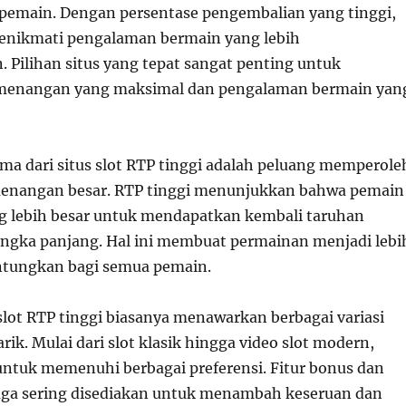
i pemain. Dengan persentase pengembalian yang tinggi,
enikmati pengalaman bermain yang lebih
Pilihan situs yang tepat sangat penting untuk
enangan yang maksimal dan pengalaman bermain yan
a dari situs slot RTP tinggi adalah peluang memperole
menangan besar. RTP tinggi menunjukkan bahwa pemain
g lebih besar untuk mendapatkan kembali taruhan
ngka panjang. Hal ini membuat permainan menjadi lebi
ntungkan bagi semua pemain.
s slot RTP tinggi biasanya menawarkan berbagai variasi
k. Mulai dari slot klasik hingga video slot modern,
untuk memenuhi berbagai preferensi. Fitur bonus dan
juga sering disediakan untuk menambah keseruan dan