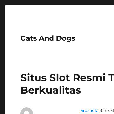
Cats And Dogs
Situs Slot Resmi 
Berkualitas
arushoki
Situs 