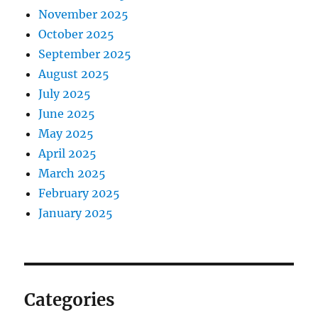
November 2025
October 2025
September 2025
August 2025
July 2025
June 2025
May 2025
April 2025
March 2025
February 2025
January 2025
Categories