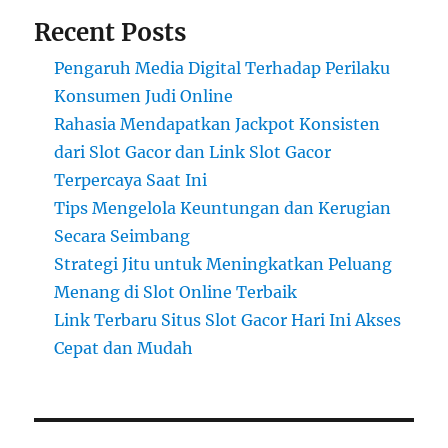
Recent Posts
Pengaruh Media Digital Terhadap Perilaku
Konsumen Judi Online
Rahasia Mendapatkan Jackpot Konsisten
dari Slot Gacor dan Link Slot Gacor
Terpercaya Saat Ini
Tips Mengelola Keuntungan dan Kerugian
Secara Seimbang
Strategi Jitu untuk Meningkatkan Peluang
Menang di Slot Online Terbaik
Link Terbaru Situs Slot Gacor Hari Ini Akses
Cepat dan Mudah