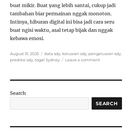
buat mikir. Buat yang lebih santai, cukup jadi
tambahan biar permainan nggak monoton.
Intinya, hiburan digital ini bisa jadi cara seru
buat ngisi waktu, asal tetap bijak dan nggak
kebawa emosi.
Posted
Tags
August 31, 2025
data sdy
,
keluaran sdy
,
pengeluaran sdy
,
on
on
prediksi sdy
,
togel Sydney
Leave a comment
Rahasia
Seru
di
Balik
Data
Search
dan
Tren
SEARCH
Hiburan
Digital