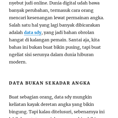
nyebut judi online. Dunia digital udah bawa
banyak perubahan, termasuk cara orang
mencari kesenangan lewat permainan angka.
Salah satu hal yang lagi banyak dibicarakan
adalah
data sdy
, yang jadi bahan obrolan
hangat di kalangan pemain. Santai aja, kita
bahas ini bukan buat bikin pusing, tapi buat
ngeliat sisi serunya dalam dunia hiburan
modern.
DATA BUKAN SEKADAR ANGKA
Buat sebagian orang, data sdy mungkin
keliatan kayak deretan angka yang bikin
bingung. Tapi kalau ditelusuri, sebenarnya ini