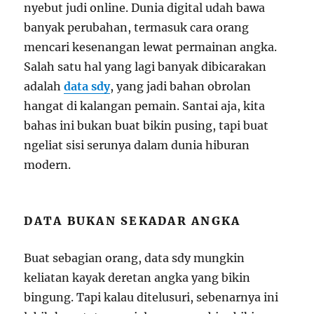
nyebut judi online. Dunia digital udah bawa
banyak perubahan, termasuk cara orang
mencari kesenangan lewat permainan angka.
Salah satu hal yang lagi banyak dibicarakan
adalah
data sdy
, yang jadi bahan obrolan
hangat di kalangan pemain. Santai aja, kita
bahas ini bukan buat bikin pusing, tapi buat
ngeliat sisi serunya dalam dunia hiburan
modern.
DATA BUKAN SEKADAR ANGKA
Buat sebagian orang, data sdy mungkin
keliatan kayak deretan angka yang bikin
bingung. Tapi kalau ditelusuri, sebenarnya ini