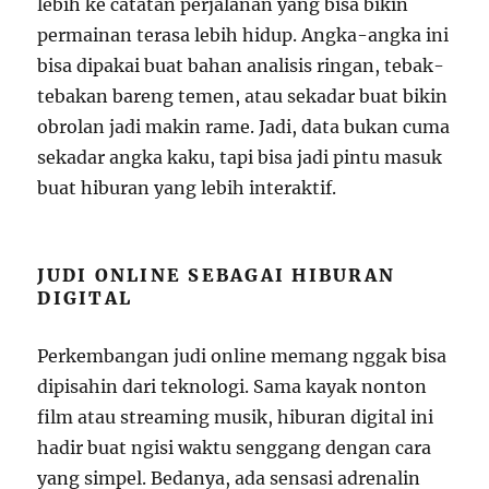
lebih ke catatan perjalanan yang bisa bikin
permainan terasa lebih hidup. Angka-angka ini
bisa dipakai buat bahan analisis ringan, tebak-
tebakan bareng temen, atau sekadar buat bikin
obrolan jadi makin rame. Jadi, data bukan cuma
sekadar angka kaku, tapi bisa jadi pintu masuk
buat hiburan yang lebih interaktif.
JUDI ONLINE SEBAGAI HIBURAN
DIGITAL
Perkembangan judi online memang nggak bisa
dipisahin dari teknologi. Sama kayak nonton
film atau streaming musik, hiburan digital ini
hadir buat ngisi waktu senggang dengan cara
yang simpel. Bedanya, ada sensasi adrenalin