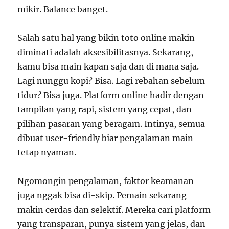
mikir. Balance banget.
Salah satu hal yang bikin toto online makin
diminati adalah aksesibilitasnya. Sekarang,
kamu bisa main kapan saja dan di mana saja.
Lagi nunggu kopi? Bisa. Lagi rebahan sebelum
tidur? Bisa juga. Platform online hadir dengan
tampilan yang rapi, sistem yang cepat, dan
pilihan pasaran yang beragam. Intinya, semua
dibuat user-friendly biar pengalaman main
tetap nyaman.
Ngomongin pengalaman, faktor keamanan
juga nggak bisa di-skip. Pemain sekarang
makin cerdas dan selektif. Mereka cari platform
yang transparan, punya sistem yang jelas, dan