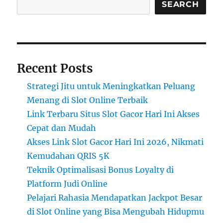
Bikin
SEARCH
Banyak
Orang
Ketagihan
(Secara
Positif)
Recent Posts
Strategi Jitu untuk Meningkatkan Peluang
Menang di Slot Online Terbaik
Link Terbaru Situs Slot Gacor Hari Ini Akses
Cepat dan Mudah
Akses Link Slot Gacor Hari Ini 2026, Nikmati
Kemudahan QRIS 5K
Teknik Optimalisasi Bonus Loyalty di
Platform Judi Online
Pelajari Rahasia Mendapatkan Jackpot Besar
di Slot Online yang Bisa Mengubah Hidupmu