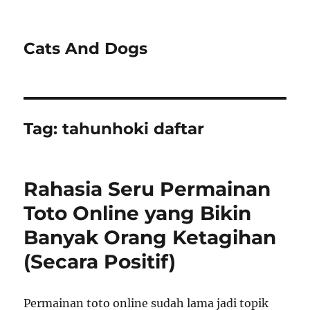
Cats And Dogs
Tag:
tahunhoki daftar
Rahasia Seru Permainan
Toto Online yang Bikin
Banyak Orang Ketagihan
(Secara Positif)
Permainan toto online sudah lama jadi topik