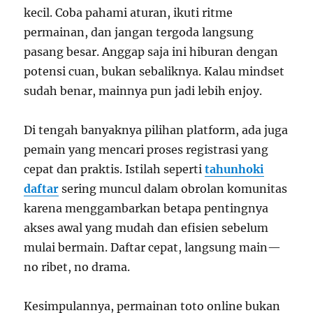
kecil. Coba pahami aturan, ikuti ritme
permainan, dan jangan tergoda langsung
pasang besar. Anggap saja ini hiburan dengan
potensi cuan, bukan sebaliknya. Kalau mindset
sudah benar, mainnya pun jadi lebih enjoy.
Di tengah banyaknya pilihan platform, ada juga
pemain yang mencari proses registrasi yang
cepat dan praktis. Istilah seperti
tahunhoki
daftar
sering muncul dalam obrolan komunitas
karena menggambarkan betapa pentingnya
akses awal yang mudah dan efisien sebelum
mulai bermain. Daftar cepat, langsung main—
no ribet, no drama.
Kesimpulannya, permainan toto online bukan