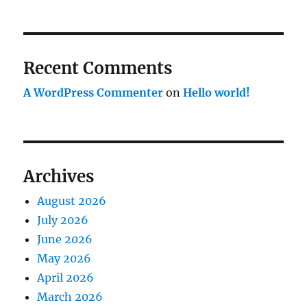
Recent Comments
A WordPress Commenter
on
Hello world!
Archives
August 2026
July 2026
June 2026
May 2026
April 2026
March 2026