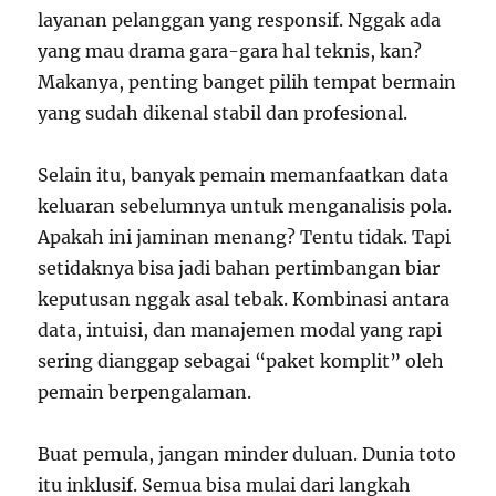
layanan pelanggan yang responsif. Nggak ada
yang mau drama gara-gara hal teknis, kan?
Makanya, penting banget pilih tempat bermain
yang sudah dikenal stabil dan profesional.
Selain itu, banyak pemain memanfaatkan data
keluaran sebelumnya untuk menganalisis pola.
Apakah ini jaminan menang? Tentu tidak. Tapi
setidaknya bisa jadi bahan pertimbangan biar
keputusan nggak asal tebak. Kombinasi antara
data, intuisi, dan manajemen modal yang rapi
sering dianggap sebagai “paket komplit” oleh
pemain berpengalaman.
Buat pemula, jangan minder duluan. Dunia toto
itu inklusif. Semua bisa mulai dari langkah