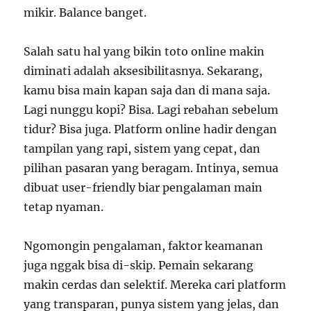
mikir. Balance banget.
Salah satu hal yang bikin toto online makin
diminati adalah aksesibilitasnya. Sekarang,
kamu bisa main kapan saja dan di mana saja.
Lagi nunggu kopi? Bisa. Lagi rebahan sebelum
tidur? Bisa juga. Platform online hadir dengan
tampilan yang rapi, sistem yang cepat, dan
pilihan pasaran yang beragam. Intinya, semua
dibuat user-friendly biar pengalaman main
tetap nyaman.
Ngomongin pengalaman, faktor keamanan
juga nggak bisa di-skip. Pemain sekarang
makin cerdas dan selektif. Mereka cari platform
yang transparan, punya sistem yang jelas, dan