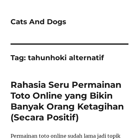
Cats And Dogs
Tag:
tahunhoki alternatif
Rahasia Seru Permainan
Toto Online yang Bikin
Banyak Orang Ketagihan
(Secara Positif)
Permainan toto online sudah lama jadi topik