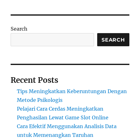
Sensasi
Slot
Modern
dengan
Search
Gameplay
Anti
SEARCH
Mainstream
Recent Posts
Tips Meningkatkan Keberuntungan Dengan
Metode Psikologis
Pelajari Cara Cerdas Meningkatkan
Penghasilan Lewat Game Slot Online
Cara Efektif Menggunakan Analisis Data
untuk Memenangkan Taruhan