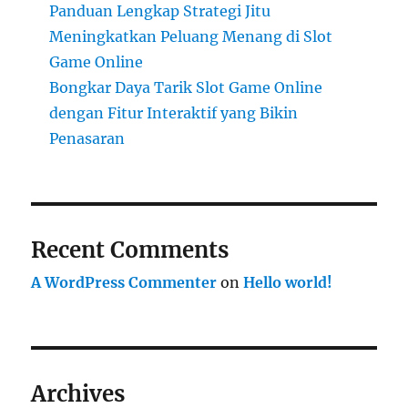
Panduan Lengkap Strategi Jitu
Meningkatkan Peluang Menang di Slot
Game Online
Bongkar Daya Tarik Slot Game Online
dengan Fitur Interaktif yang Bikin
Penasaran
Recent Comments
A WordPress Commenter
on
Hello world!
Archives