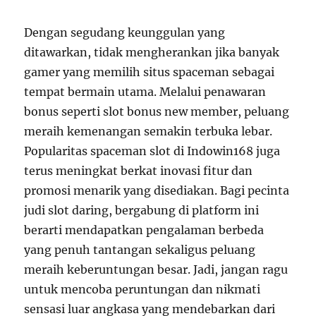
Dengan segudang keunggulan yang
ditawarkan, tidak mengherankan jika banyak
gamer yang memilih situs spaceman sebagai
tempat bermain utama. Melalui penawaran
bonus seperti slot bonus new member, peluang
meraih kemenangan semakin terbuka lebar.
Popularitas spaceman slot di Indowin168 juga
terus meningkat berkat inovasi fitur dan
promosi menarik yang disediakan. Bagi pecinta
judi slot daring, bergabung di platform ini
berarti mendapatkan pengalaman berbeda
yang penuh tantangan sekaligus peluang
meraih keberuntungan besar. Jadi, jangan ragu
untuk mencoba peruntungan dan nikmati
sensasi luar angkasa yang mendebarkan dari