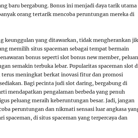
ang baru bergabung. Bonus ini menjadi daya tarik utama
anyak orang tertarik mencoba peruntungan mereka di
g keunggulan yang ditawarkan, tidak mengherankan ji
ng memilih situs spaceman sebagai tempat bermain
penawaran bonus seperti slot bonus new member, pelua
an semakin terbuka lebar. Popularitas spaceman slot d
 terus meningkat berkat inovasi fitur dan promosi
ediakan. Bagi pecinta judi slot daring, bergabung di
rarti mendapatkan pengalaman berbeda yang penuh
igus peluang meraih keberuntungan besar. Jadi, jangan
oba peruntungan dan nikmati sensasi luar angkasa yan
i spaceman, di situs spaceman yang terpercaya dan