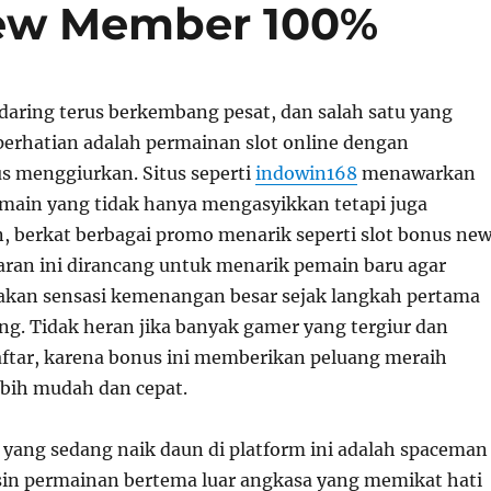
ew Member 100%
 daring terus berkembang pesat, dan salah satu yang
perhatian adalah permainan slot online dengan
 menggiurkan. Situs seperti
indowin168
menawarkan
ain yang tidak hanya mengasyikkan tetapi juga
berkat berbagai promo menarik seperti slot bonus ne
an ini dirancang untuk menarik pemain baru agar
akan sensasi kemenangan besar sejak langkah pertama
g. Tidak heran jika banyak gamer yang tergiur dan
tar, karena bonus ini memberikan peluang meraih
ebih mudah dan cepat.
 yang sedang naik daun di platform ini adalah spaceman
sin permainan bertema luar angkasa yang memikat hati