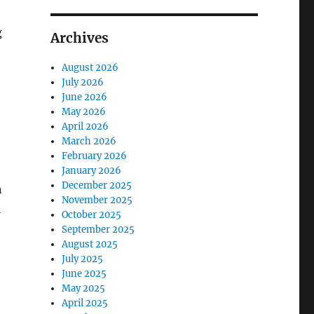
g
Archives
August 2026
July 2026
June 2026
May 2026
April 2026
March 2026
February 2026
January 2026
December 2025
n
November 2025
i
October 2025
September 2025
August 2025
July 2025
June 2025
May 2025
April 2025