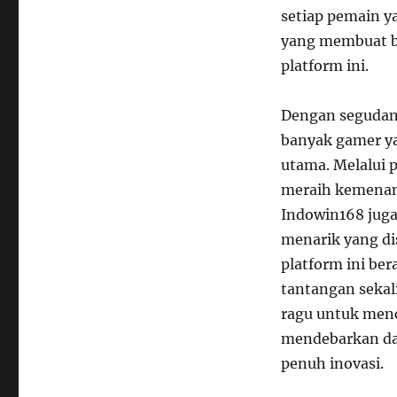
setiap pemain y
yang membuat b
platform ini.
Dengan segudan
banyak gamer ya
utama. Melalui 
meraih kemenang
Indowin168 juga
menarik yang dis
platform ini be
tantangan sekal
ragu untuk menc
mendebarkan dar
penuh inovasi.