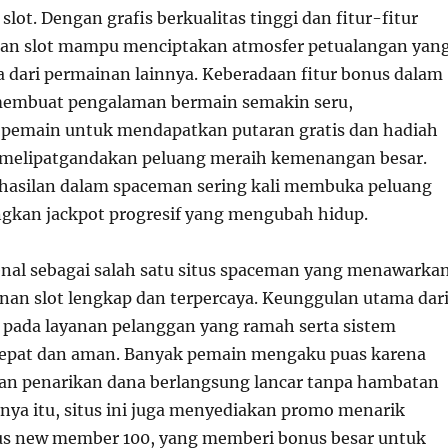
lot. Dengan grafis berkualitas tinggi dan fitur-fitur
man slot mampu menciptakan atmosfer petualangan yan
a dari permainan lainnya. Keberadaan fitur bonus dalam
membuat pengalaman bermain semakin seru,
emain untuk mendapatkan putaran gratis dan hadiah
melipatgandakan peluang meraih kemenangan besar.
erhasilan dalam spaceman sering kali membuka peluang
kan jackpot progresif yang mengubah hidup.
nal sebagai salah satu situs spaceman yang menawarka
an slot lengkap dan terpercaya. Keunggulan utama dar
ak pada layanan pelanggan yang ramah serta sistem
cepat dan aman. Banyak pemain mengaku puas karena
dan penarikan dana berlangsung lancar tanpa hambatan
anya itu, situs ini juga menyediakan promo menarik
nus new member 100, yang memberi bonus besar untuk