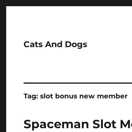
Cats And Dogs
Tag:
slot bonus new member
Spaceman Slot 