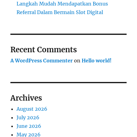
Langkah Mudah Mendapatkan Bonus
Referral Dalam Bermain Slot Digital
Recent Comments
A WordPress Commenter
on
Hello world!
Archives
August 2026
July 2026
June 2026
May 2026