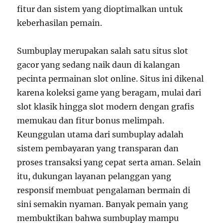
fitur dan sistem yang dioptimalkan untuk
keberhasilan pemain.
Sumbuplay merupakan salah satu situs slot
gacor yang sedang naik daun di kalangan
pecinta permainan slot online. Situs ini dikenal
karena koleksi game yang beragam, mulai dari
slot klasik hingga slot modern dengan grafis
memukau dan fitur bonus melimpah.
Keunggulan utama dari sumbuplay adalah
sistem pembayaran yang transparan dan
proses transaksi yang cepat serta aman. Selain
itu, dukungan layanan pelanggan yang
responsif membuat pengalaman bermain di
sini semakin nyaman. Banyak pemain yang
membuktikan bahwa sumbuplay mampu