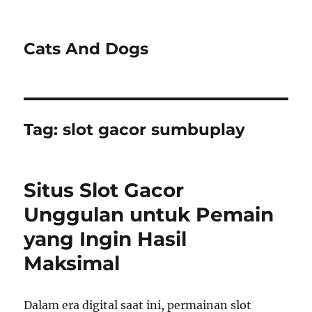
Cats And Dogs
Tag:
slot gacor sumbuplay
Situs Slot Gacor
Unggulan untuk Pemain
yang Ingin Hasil
Maksimal
Dalam era digital saat ini, permainan slot