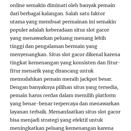
online semakin diminati oleh banyak pemain
dari berbagai kalangan. Salah satu faktor
utama yang membuat permainan ini semakin
populer adalah keberadaan situs slot gacor
yang menawarkan peluang menang lebih
tinggi dan pengalaman bermain yang
menyenangkan. Situs slot gacor dikenal karena
tingkat kemenangan yang konsisten dan fitur-
fitur menarik yang dirancang untuk
memudahkan pemain meraih jackpot besar.
Dengan banyaknya pilihan situs yang tersedia,
pemain harus cerdas dalam memilih platform
yang benar-benar terpercaya dan menawarkan
layanan terbaik. Memanfaatkan situs slot gacor
bisa menjadi strategi yang efektif untuk
meningkatkan peluang kemenangan karena