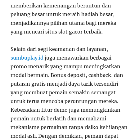
memberikan kemenangan beruntun dan
peluang besar untuk meraih hadiah besar,
menjadikannya pilihan utama bagi mereka
yang mencari situs slot gacor terbaik.
Selain dari segi keamanan dan layanan,
sumbuplay.id
juga menawarkan berbagai
promo menarik yang mampu meningkatkan
modal bermain. Bonus deposit, cashback, dan
putaran gratis menjadi daya tarik tersendiri
yang membuat pemain semakin semangat
untuk terus mencoba peruntungan mereka.
Keberadaan fitur demo juga memungkinkan
pemain untuk berlatih dan memahami
mekanisme permainan tanpa risiko kehilangan
modal asli. Dengan demikian, pemain dapat