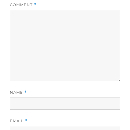
COMMENT
*
NAME
*
EMAIL
*