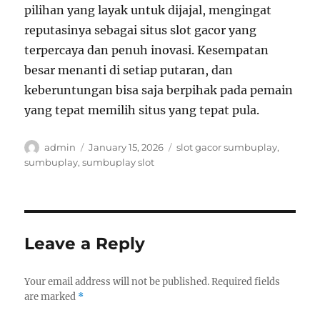
pilihan yang layak untuk dijajal, mengingat
reputasinya sebagai situs slot gacor yang
terpercaya dan penuh inovasi. Kesempatan
besar menanti di setiap putaran, dan
keberuntungan bisa saja berpihak pada pemain
yang tepat memilih situs yang tepat pula.
Author
Posted
Tags
admin
January 15, 2026
slot gacor sumbuplay
,
on
sumbuplay
,
sumbuplay slot
Leave a Reply
Your email address will not be published.
Required fields
are marked
*