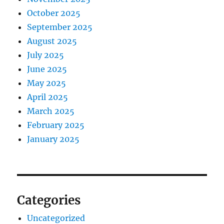
October 2025
September 2025
August 2025
July 2025
June 2025
May 2025
April 2025
March 2025
February 2025
January 2025
Categories
Uncategorized