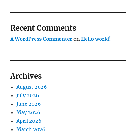
Recent Comments
A WordPress Commenter
on
Hello world!
Archives
August 2026
July 2026
June 2026
May 2026
April 2026
March 2026