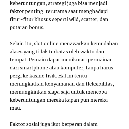
keberuntungan, strategi juga bisa menjadi
faktor penting, terutama saat menghadapi
fitur-fitur khusus seperti wild, scatter, dan
putaran bonus.
Selain itu, slot online menawarkan kemudahan
akses yang tidak terbatas oleh waktu dan
tempat. Pemain dapat menikmati permainan
dari smartphone atau komputer, tanpa harus
pergi ke kasino fisik. Hal ini tentu
meningkatkan kenyamanan dan fleksibilitas,
memungkinkan siapa saja untuk mencoba
keberuntungan mereka kapan pun mereka
mau.
Faktor sosial juga ikut berperan dalam