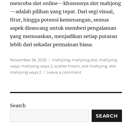
mencoba slot online—khususnya slot mahjong
—adalah pilihan yang tepat. Dari segi visual,
fitur, hingga potensi kemenangan, semua
aspek dirancang untuk memberi pengalaman
yang memuaskan, menjadikan setiap putaran
lebih dari sekadar permainan biasa.
Posted
Tags
November 26, 2025
mahjong
,
mahjong slot
,
mahjong
on
ways
,
mahjong ways 2
,
scatter hitam
,
slot mahjong
,
slot
on
mahjong ways 2
Leave a comment
Serunya
Menjelajahi
Dunia
Slot
dengan
Search
Sensasi
Unik
SEARCH