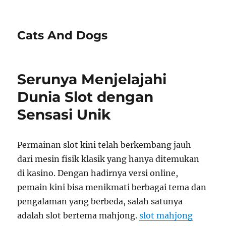
Cats And Dogs
Serunya Menjelajahi
Dunia Slot dengan
Sensasi Unik
Permainan slot kini telah berkembang jauh
dari mesin fisik klasik yang hanya ditemukan
di kasino. Dengan hadirnya versi online,
pemain kini bisa menikmati berbagai tema dan
pengalaman yang berbeda, salah satunya
adalah slot bertema mahjong.
slot mahjong