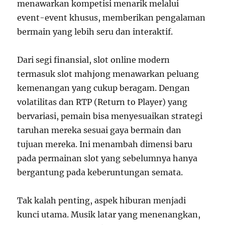
menawarkan kompetisi menarik melalui
event-event khusus, memberikan pengalaman
bermain yang lebih seru dan interaktif.
Dari segi finansial, slot online modern
termasuk slot mahjong menawarkan peluang
kemenangan yang cukup beragam. Dengan
volatilitas dan RTP (Return to Player) yang
bervariasi, pemain bisa menyesuaikan strategi
taruhan mereka sesuai gaya bermain dan
tujuan mereka. Ini menambah dimensi baru
pada permainan slot yang sebelumnya hanya
bergantung pada keberuntungan semata.
Tak kalah penting, aspek hiburan menjadi
kunci utama. Musik latar yang menenangkan,