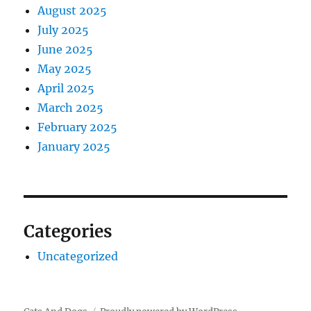
August 2025
July 2025
June 2025
May 2025
April 2025
March 2025
February 2025
January 2025
Categories
Uncategorized