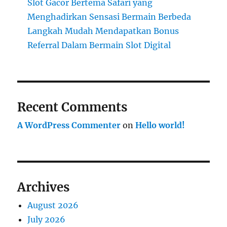
Slot Gacor Bertema Safari yang
Menghadirkan Sensasi Bermain Berbeda
Langkah Mudah Mendapatkan Bonus
Referral Dalam Bermain Slot Digital
Recent Comments
A WordPress Commenter
on
Hello world!
Archives
August 2026
July 2026