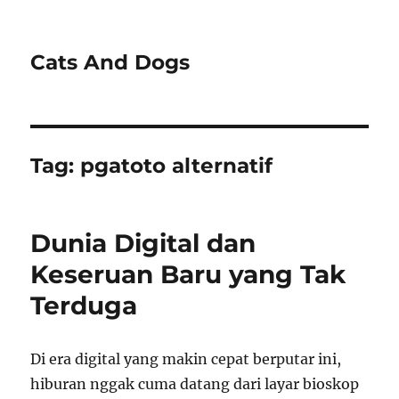
Cats And Dogs
Tag:
pgatoto alternatif
Dunia Digital dan
Keseruan Baru yang Tak
Terduga
Di era digital yang makin cepat berputar ini,
hiburan nggak cuma datang dari layar bioskop