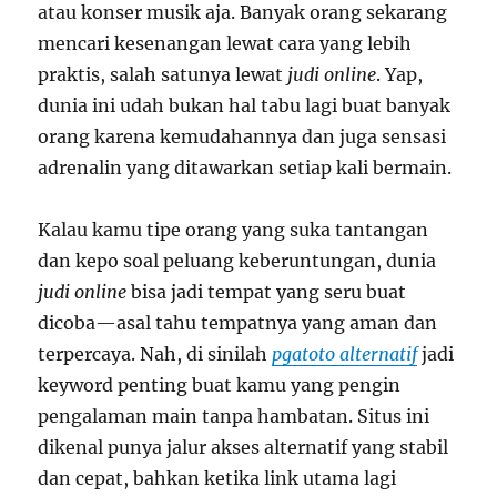
atau konser musik aja. Banyak orang sekarang
mencari kesenangan lewat cara yang lebih
praktis, salah satunya lewat
judi online
. Yap,
dunia ini udah bukan hal tabu lagi buat banyak
orang karena kemudahannya dan juga sensasi
adrenalin yang ditawarkan setiap kali bermain.
Kalau kamu tipe orang yang suka tantangan
dan kepo soal peluang keberuntungan, dunia
judi online
bisa jadi tempat yang seru buat
dicoba—asal tahu tempatnya yang aman dan
terpercaya. Nah, di sinilah
pgatoto alternatif
jadi
keyword penting buat kamu yang pengin
pengalaman main tanpa hambatan. Situs ini
dikenal punya jalur akses alternatif yang stabil
dan cepat, bahkan ketika link utama lagi