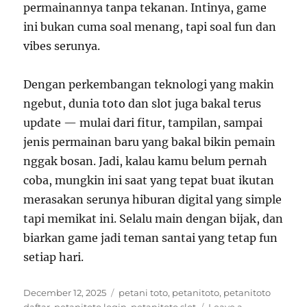
permainannya tanpa tekanan. Intinya, game
ini bukan cuma soal menang, tapi soal fun dan
vibes serunya.
Dengan perkembangan teknologi yang makin
ngebut, dunia toto dan slot juga bakal terus
update — mulai dari fitur, tampilan, sampai
jenis permainan baru yang bakal bikin pemain
nggak bosan. Jadi, kalau kamu belum pernah
coba, mungkin ini saat yang tepat buat ikutan
merasakan serunya hiburan digital yang simple
tapi memikat ini. Selalu main dengan bijak, dan
biarkan game jadi teman santai yang tetap fun
setiap hari.
Posted
Tags
December 12, 2025
petani toto
,
petanitoto
,
petanitoto
on