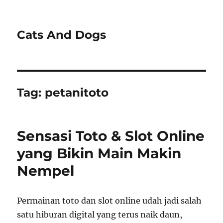
Cats And Dogs
Tag:
petanitoto
Sensasi Toto & Slot Online
yang Bikin Main Makin
Nempel
Permainan toto dan slot online udah jadi salah
satu hiburan digital yang terus naik daun,