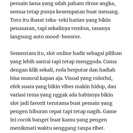
pemain lama yang udah paham ritme angka,
semua tetap punya kesempatan buat menang.
Toto itu ibarat teka-teki harian yang bikin
penasaran, tapi sekalinya tembus, rasanya
langsung auto mood-booster.
Sementara itu, slot online hadir sebagai pilihan
yang lebih santai tapi tetap menggoda. Cuma
dengan klik sekali, roda berputar dan hadiah
bisa muncul kapan aja. Visual yang colorful,
efek suara yang bikin vibes makin hidup, dan
variasi tema yang nggak ada habisnya bikin
slot jadi favorit terutama buat pemain yang
pengen hiburan cepat tapi tetap nagih. Game
ini cocok banget buat kamu yang pengen
menikmati waktu senggang tanpa ribet.