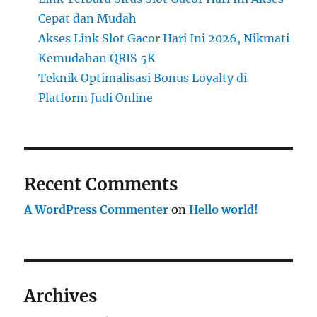
Cepat dan Mudah
Akses Link Slot Gacor Hari Ini 2026, Nikmati
Kemudahan QRIS 5K
Teknik Optimalisasi Bonus Loyalty di
Platform Judi Online
Recent Comments
A WordPress Commenter
on
Hello world!
Archives