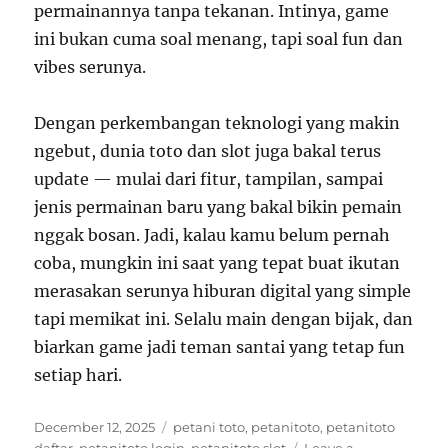
permainannya tanpa tekanan. Intinya, game
ini bukan cuma soal menang, tapi soal fun dan
vibes serunya.
Dengan perkembangan teknologi yang makin
ngebut, dunia toto dan slot juga bakal terus
update — mulai dari fitur, tampilan, sampai
jenis permainan baru yang bakal bikin pemain
nggak bosan. Jadi, kalau kamu belum pernah
coba, mungkin ini saat yang tepat buat ikutan
merasakan serunya hiburan digital yang simple
tapi memikat ini. Selalu main dengan bijak, dan
biarkan game jadi teman santai yang tetap fun
setiap hari.
Posted
Tags
December 12, 2025
petani toto
,
petanitoto
,
petanitoto
on