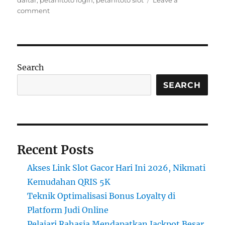
daftar
,
petanitoto login
,
petanitoto slot
Leave a
on
comment
Sensasi
Toto
&
Slot
Online
Search
yang
Bikin
SEARCH
Main
Makin
Nempel
Recent Posts
Akses Link Slot Gacor Hari Ini 2026, Nikmati
Kemudahan QRIS 5K
Teknik Optimalisasi Bonus Loyalty di
Platform Judi Online
Pelajari Rahasia Mendapatkan Jackpot Besar