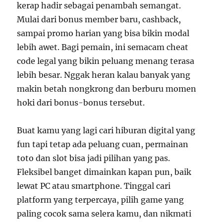
kerap hadir sebagai penambah semangat.
Mulai dari bonus member baru, cashback,
sampai promo harian yang bisa bikin modal
lebih awet. Bagi pemain, ini semacam cheat
code legal yang bikin peluang menang terasa
lebih besar. Nggak heran kalau banyak yang
makin betah nongkrong dan berburu momen
hoki dari bonus-bonus tersebut.
Buat kamu yang lagi cari hiburan digital yang
fun tapi tetap ada peluang cuan, permainan
toto dan slot bisa jadi pilihan yang pas.
Fleksibel banget dimainkan kapan pun, baik
lewat PC atau smartphone. Tinggal cari
platform yang terpercaya, pilih game yang
paling cocok sama selera kamu, dan nikmati