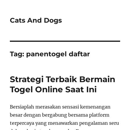
Cats And Dogs
Tag:
panentogel daftar
Strategi Terbaik Bermain
Togel Online Saat Ini
Bersiaplah merasakan sensasi kemenangan
besar dengan bergabung bersama platform
terpercaya yang menawarkan pengalaman seru