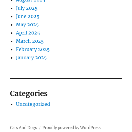
July 2025
June 2025
May 2025
April 2025
March 2025
February 2025
January 2025
Categories
Uncategorized
Cats And Dogs
Proudly powered by WordPress