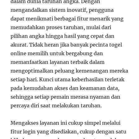
dalam dunia taruhan angka. Dengan
mengandalkan sistem inovatif, pengguna
dapat menikmati berbagai fitur menarik yang
memudahkan proses taruhan, mulai dari
pilihan angka hingga hasil yang cepat dan
akurat. Tidak heran jika banyak pecinta togel
online memilih untuk bergabung dan
memanfaatkan layanan terbaik dalam
mengoptimalkan peluang kemenangan mereka
setiap hari. Kunci utama keberhasilan terletak
pada kemudahan akses dan keamanan data,
sehingga setiap pemain merasa nyaman dan
percaya diri saat melakukan taruhan.
Mengakses layanan ini cukup simpel melalui
fitur login yang disediakan, cukup dengan satu