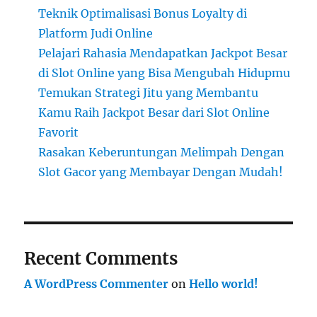
Teknik Optimalisasi Bonus Loyalty di
Platform Judi Online
Pelajari Rahasia Mendapatkan Jackpot Besar
di Slot Online yang Bisa Mengubah Hidupmu
Temukan Strategi Jitu yang Membantu
Kamu Raih Jackpot Besar dari Slot Online
Favorit
Rasakan Keberuntungan Melimpah Dengan
Slot Gacor yang Membayar Dengan Mudah!
Recent Comments
A WordPress Commenter
on
Hello world!