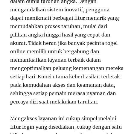
dalam dunia taruhan angka. Dengan
mengandalkan sistem inovatif, pengguna
dapat menikmati berbagai fitur menarik yang
memudahkan proses taruhan, mulai dari
pilihan angka hingga hasil yang cepat dan
akurat. Tidak heran jika banyak pecinta togel
online memilih untuk bergabung dan
memanfaatkan layanan terbaik dalam
mengoptimalkan peluang kemenangan mereka
setiap hari. Kunci utama keberhasilan terletak
pada kemudahan akses dan keamanan data,
sehingga setiap pemain merasa nyaman dan
percaya diri saat melakukan taruhan.
Mengakses layanan ini cukup simpel melalui
fitur login yang disediakan, cukup dengan satu