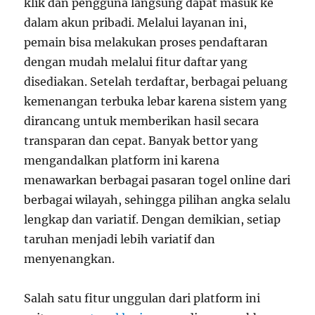
klik dan pengguna langsung dapat masuk ke
dalam akun pribadi. Melalui layanan ini,
pemain bisa melakukan proses pendaftaran
dengan mudah melalui fitur daftar yang
disediakan. Setelah terdaftar, berbagai peluang
kemenangan terbuka lebar karena sistem yang
dirancang untuk memberikan hasil secara
transparan dan cepat. Banyak bettor yang
mengandalkan platform ini karena
menawarkan berbagai pasaran togel online dari
berbagai wilayah, sehingga pilihan angka selalu
lengkap dan variatif. Dengan demikian, setiap
taruhan menjadi lebih variatif dan
menyenangkan.
Salah satu fitur unggulan dari platform ini