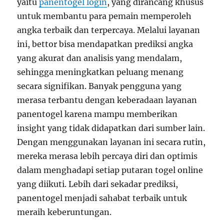
yaitu
panentogel login
, yang dirancang khusus
untuk membantu para pemain memperoleh
angka terbaik dan terpercaya. Melalui layanan
ini, bettor bisa mendapatkan prediksi angka
yang akurat dan analisis yang mendalam,
sehingga meningkatkan peluang menang
secara signifikan. Banyak pengguna yang
merasa terbantu dengan keberadaan layanan
panentogel karena mampu memberikan
insight yang tidak didapatkan dari sumber lain.
Dengan menggunakan layanan ini secara rutin,
mereka merasa lebih percaya diri dan optimis
dalam menghadapi setiap putaran togel online
yang diikuti. Lebih dari sekadar prediksi,
panentogel menjadi sahabat terbaik untuk
meraih keberuntungan.