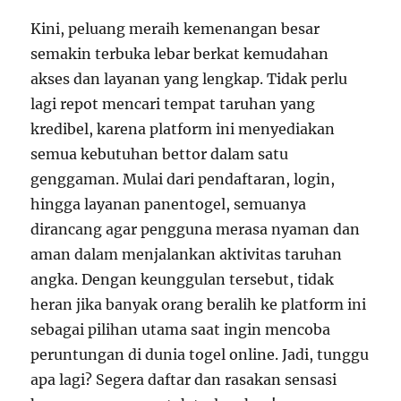
Kini, peluang meraih kemenangan besar
semakin terbuka lebar berkat kemudahan
akses dan layanan yang lengkap. Tidak perlu
lagi repot mencari tempat taruhan yang
kredibel, karena platform ini menyediakan
semua kebutuhan bettor dalam satu
genggaman. Mulai dari pendaftaran, login,
hingga layanan panentogel, semuanya
dirancang agar pengguna merasa nyaman dan
aman dalam menjalankan aktivitas taruhan
angka. Dengan keunggulan tersebut, tidak
heran jika banyak orang beralih ke platform ini
sebagai pilihan utama saat ingin mencoba
peruntungan di dunia togel online. Jadi, tunggu
apa lagi? Segera daftar dan rasakan sensasi