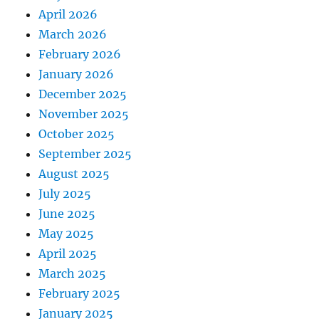
April 2026
March 2026
February 2026
January 2026
December 2025
November 2025
October 2025
September 2025
August 2025
July 2025
June 2025
May 2025
April 2025
March 2025
February 2025
January 2025