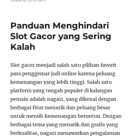
Leave a comment
Dapatkan
Pengalaman
Slot
Panduan Menghindari
Online
Eksklusif
Slot Gacor yang Sering
di
Kalah
Situs
Slot
Gacor
dengan
Slot gacor menjadi salah satu pilihan favorit
Winrate
para penggemar judi online karena peluang
Stabil
kemenangan yang lebih tinggi. Salah satu
platform yang tengah populer di kalangan
pemain adalah naga11, yang dikenal dengan
berbagai fitur menarik dan peluang besar
untuk meraih kemenangan beruntun. Dengan
berbagai tema yang menarik dan grafis yang
berkualitas, naga11 menawarkan pengalaman