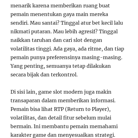
menarik karena memberikan ruang buat
pemain menentukan gaya main mereka
sendiri. Mau santai? Tinggal atur bet kecil lalu
nikmati putaran. Mau lebih agresif? Tinggal
naikkan taruhan dan cari slot dengan
volatilitas tinggi. Ada gaya, ada ritme, dan tiap
pemain punya preferensinya masing-masing.
Yang penting, semuanya tetap dilakukan
secara bijak dan terkontrol.
Di sisi lain, game slot modern juga makin
transaparan dalam memberikan informasi.
Pemain bisa lihat RTP (Return to Player),
volatilitas, dan detail fitur sebelum mulai
bermain. Ini membantu pemain memahami
karakter game dan menyesuaikan strategi.