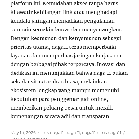
platform ini. Kemudahan akses tanpa harus
khawatir kehilangan link atau menghadapi
kendala jaringan menjadikan pengalaman
bermain semakin lancar dan menyenangkan.
Dengan keamanan dan kenyamanan sebagai
prioritas utama, naga11 terus memperbaiki
layanan dan memperluas jaringan kerjasama
dengan berbagai pihak terpercaya. Inovasi dan
dedikasi ini menunjukkan bahwa naga 11 bukan
sekadar situs taruhan biasa, melainkan
ekosistem lengkap yang mampu memenuhi
kebutuhan para penggemar judi online,
memberikan peluang besar untuk meraih
kemenangan secara adil dan transparan.
Posted
Tags
May 14, 2026
link naga11
,
naga 11
,
naga11
,
situs naga11
on
on