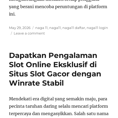
yang berani mencoba peruntungan di platform
ini.
Posted
Tags
May 29, 2026
naga 11
,
naga11
,
naga11 daftar
,
naga11 login
on
on
Leave a comment
Temukan
Rahasia
Slot
Dapatkan Pengalaman
Online
Gacor
Slot Online Eksklusif di
yang
Situs Slot Gacor dengan
Konsisten
Memberikan
Winrate Stabil
Kemenangan
Besar
Harian
Mendekati era digital yang semakin maju, para
pecinta taruhan daring selalu mencari platform
terpercaya dan mengasyikkan. Salah satu nama