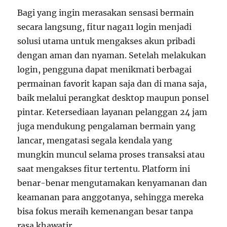
Bagi yang ingin merasakan sensasi bermain
secara langsung, fitur naga11 login menjadi
solusi utama untuk mengakses akun pribadi
dengan aman dan nyaman. Setelah melakukan
login, pengguna dapat menikmati berbagai
permainan favorit kapan saja dan di mana saja,
baik melalui perangkat desktop maupun ponsel
pintar. Ketersediaan layanan pelanggan 24 jam
juga mendukung pengalaman bermain yang
lancar, mengatasi segala kendala yang
mungkin muncul selama proses transaksi atau
saat mengakses fitur tertentu. Platform ini
benar-benar mengutamakan kenyamanan dan
keamanan para anggotanya, sehingga mereka
bisa fokus meraih kemenangan besar tanpa
rasa khawatir.