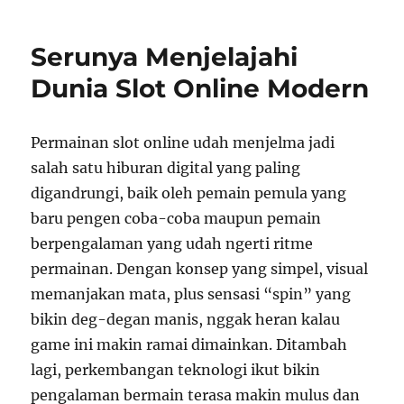
Menghindari
Slot
Serunya Menjelajahi
Gacor
yang
Dunia Slot Online Modern
Sering
Kalah
Permainan slot online udah menjelma jadi
salah satu hiburan digital yang paling
digandrungi, baik oleh pemain pemula yang
baru pengen coba-coba maupun pemain
berpengalaman yang udah ngerti ritme
permainan. Dengan konsep yang simpel, visual
memanjakan mata, plus sensasi “spin” yang
bikin deg-degan manis, nggak heran kalau
game ini makin ramai dimainkan. Ditambah
lagi, perkembangan teknologi ikut bikin
pengalaman bermain terasa makin mulus dan