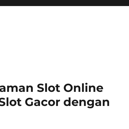
aman Slot Online
s Slot Gacor dengan