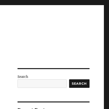
Search
SEARCH