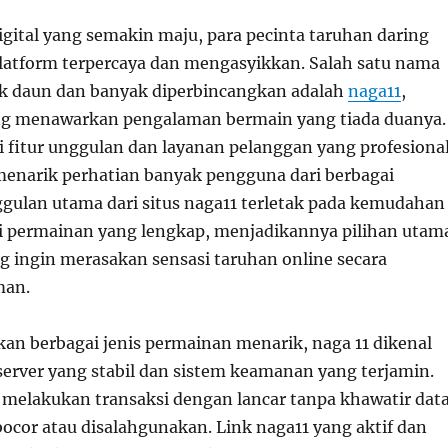
igital yang semakin maju, para pecinta taruhan daring
platform terpercaya dan mengasyikkan. Salah satu nama
k daun dan banyak diperbincangkan adalah
naga11
,
ang menawarkan pengalaman bermain yang tiada duanya.
 fitur unggulan dan layanan pelanggan yang profesional
enarik perhatian banyak pengguna dari berbagai
gulan utama dari situs naga11 terletak pada kemudahan
si permainan yang lengkap, menjadikannya pilihan utam
g ingin merasakan sensasi taruhan online secara
man.
an berbagai jenis permainan menarik, naga 11 dikenal
server yang stabil dan sistem keamanan yang terjamin.
melakukan transaksi dengan lancar tanpa khawatir dat
bocor atau disalahgunakan. Link naga11 yang aktif dan