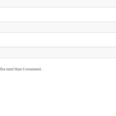
 the next time I comment.