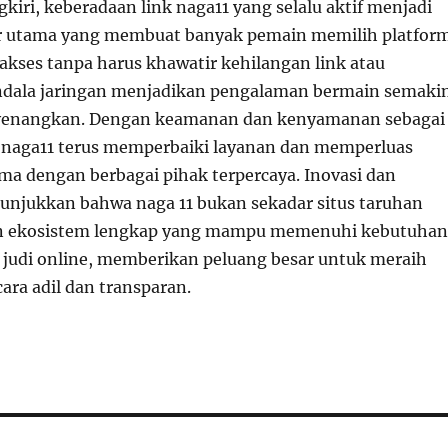
kiri, keberadaan link naga11 yang selalu aktif menjadi
or utama yang membuat banyak pemain memilih platfor
akses tanpa harus khawatir kehilangan link atau
dala jaringan menjadikan pengalaman bermain semaki
yenangkan. Dengan keamanan dan kenyamanan sebagai
, naga11 terus memperbaiki layanan dan memperluas
ama dengan berbagai pihak terpercaya. Inovasi dan
nunjukkan bahwa naga 11 bukan sekadar situs taruhan
an ekosistem lengkap yang mampu memenuhi kebutuhan
judi online, memberikan peluang besar untuk meraih
ra adil dan transparan.