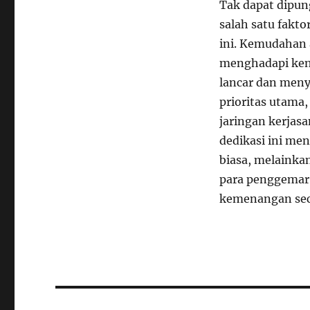
Tak dapat dipung
salah satu fakt
ini. Kemudahan 
menghadapi ken
lancar dan men
prioritas utama
jaringan kerjas
dedikasi ini me
biasa, melaink
para penggemar 
kemenangan seca