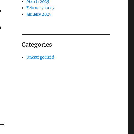
March 2025
February 2025
m
January 2025
n
Categories
Uncategorized