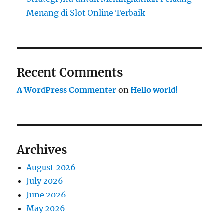
Menang di Slot Online Terbaik
Recent Comments
A WordPress Commenter
on
Hello world!
Archives
August 2026
July 2026
June 2026
May 2026