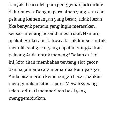
banyak dicari oleh para penggemar judi online
di Indonesia. Dengan permainan yang seru dan
peluang kemenangan yang besar, tidak heran
jika banyak pemain yang ingin merasakan
sensasi menang besar di mesin slot. Namun,
apakah Anda tahu bahwa ada trik khusus untuk
memilih slot gacor yang dapat meningkatkan
peluang Anda untuk menang? Dalam artikel
ini, kita akan membahas tentang slot gacor
dan bagaimana cara memanfaatkannya agar
Anda bisa meraih kemenangan besar, bahkan
menggunakan situs seperti Mewah89 yang
telah terbukti memberikan hasil yang
menggembirakan.