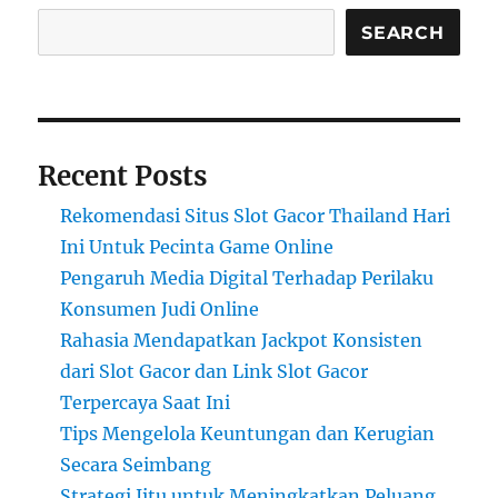
Gacor:
Strategi
SEARCH
Terbaik
untuk
Menang
Recent Posts
Rekomendasi Situs Slot Gacor Thailand Hari
Ini Untuk Pecinta Game Online
Pengaruh Media Digital Terhadap Perilaku
Konsumen Judi Online
Rahasia Mendapatkan Jackpot Konsisten
dari Slot Gacor dan Link Slot Gacor
Terpercaya Saat Ini
Tips Mengelola Keuntungan dan Kerugian
Secara Seimbang
Strategi Jitu untuk Meningkatkan Peluang