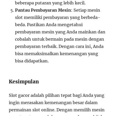
beberapa putaran yang lebih kecil.
Pantau Pembayaran Mesin
: Setiap mesin
slot memiliki pembayaran yang berbeda-
beda. Pastikan Anda mengetahui
pembayaran mesin yang Anda mainkan dan
cobalah untuk bermain pada mesin dengan
pembayaran terbaik. Dengan cara ini, Anda
bisa memaksimalkan kemenangan yang
bisa didapatkan.
Kesimpulan
Slot gacor adalah pilihan tepat bagi Anda yang
ingin merasakan kemenangan besar dalam
permainan slot online. Dengan memilih mesin