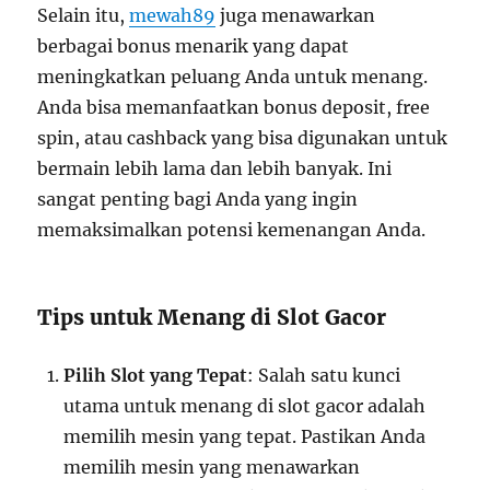
Selain itu,
mewah89
juga menawarkan
berbagai bonus menarik yang dapat
meningkatkan peluang Anda untuk menang.
Anda bisa memanfaatkan bonus deposit, free
spin, atau cashback yang bisa digunakan untuk
bermain lebih lama dan lebih banyak. Ini
sangat penting bagi Anda yang ingin
memaksimalkan potensi kemenangan Anda.
Tips untuk Menang di Slot Gacor
Pilih Slot yang Tepat
: Salah satu kunci
utama untuk menang di slot gacor adalah
memilih mesin yang tepat. Pastikan Anda
memilih mesin yang menawarkan