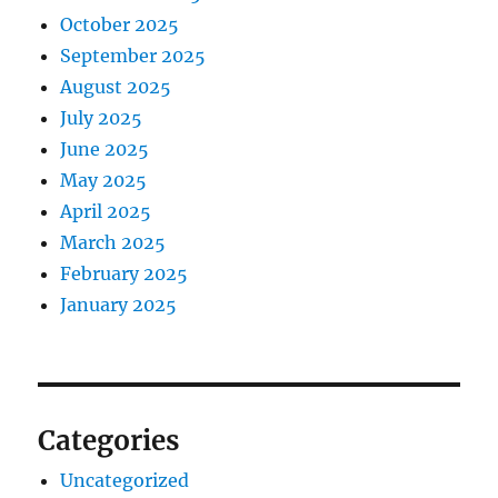
October 2025
September 2025
August 2025
July 2025
June 2025
May 2025
April 2025
March 2025
February 2025
January 2025
Categories
Uncategorized