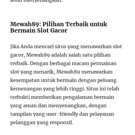
lebih menyenangkan.
Mewah89: Pilihan Terbaik untuk
Bermain Slot Gacor
Jika Anda mencari situs yang menawarkan slot
gacor, Mewah89 adalah salah satu pilihan
terbaik. Dengan berbagai macam permainan
slot yang menarik, Mewah89 menawarkan
kesempatan untuk bermain dengan peluang
kemenangan yang lebih tinggi. Situs ini telah
terbukti memberikan pengalaman bermain
yang aman dan menyenangkan, dengan
tampilan yang user-friendly dan pelayanan
pelanggan yang responsif.