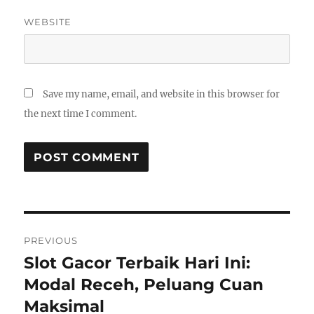
WEBSITE
Save my name, email, and website in this browser for
the next time I comment.
Post
PREVIOUS
navigation
Slot Gacor Terbaik Hari Ini:
Previous
post:
Modal Receh, Peluang Cuan
Maksimal