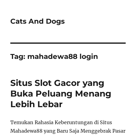
Cats And Dogs
Tag:
mahadewa88 login
Situs Slot Gacor yang
Buka Peluang Menang
Lebih Lebar
Temukan Rahasia Keberuntungan di Situs
Mahadewa88 yang Baru Saja Menggebrak Pasar