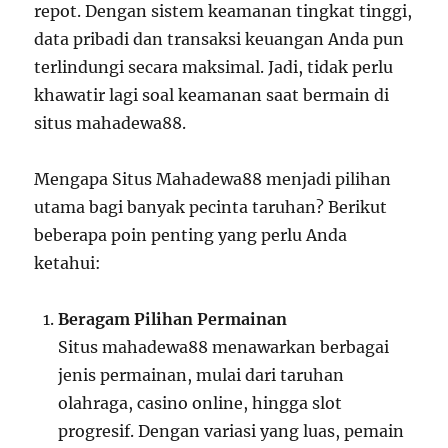
repot. Dengan sistem keamanan tingkat tinggi,
data pribadi dan transaksi keuangan Anda pun
terlindungi secara maksimal. Jadi, tidak perlu
khawatir lagi soal keamanan saat bermain di
situs mahadewa88.
Mengapa Situs Mahadewa88 menjadi pilihan
utama bagi banyak pecinta taruhan? Berikut
beberapa poin penting yang perlu Anda
ketahui:
Beragam Pilihan Permainan
Situs mahadewa88 menawarkan berbagai
jenis permainan, mulai dari taruhan
olahraga, casino online, hingga slot
progresif. Dengan variasi yang luas, pemain