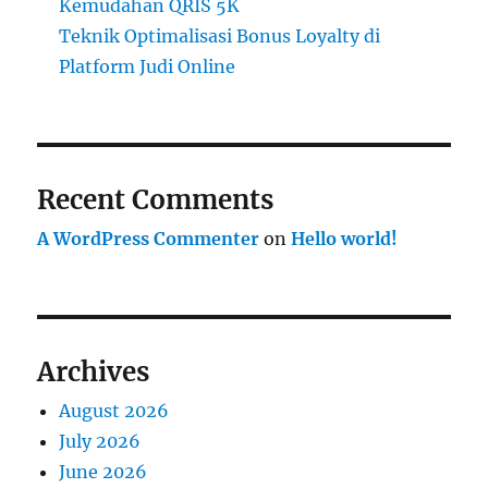
Kemudahan QRIS 5K
Teknik Optimalisasi Bonus Loyalty di
Platform Judi Online
Recent Comments
A WordPress Commenter
on
Hello world!
Archives
August 2026
July 2026
June 2026