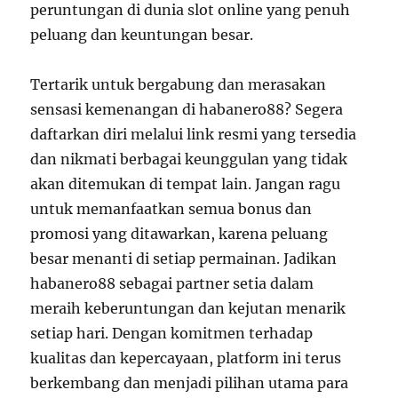
peruntungan di dunia slot online yang penuh
peluang dan keuntungan besar.
Tertarik untuk bergabung dan merasakan
sensasi kemenangan di habanero88? Segera
daftarkan diri melalui link resmi yang tersedia
dan nikmati berbagai keunggulan yang tidak
akan ditemukan di tempat lain. Jangan ragu
untuk memanfaatkan semua bonus dan
promosi yang ditawarkan, karena peluang
besar menanti di setiap permainan. Jadikan
habanero88 sebagai partner setia dalam
meraih keberuntungan dan kejutan menarik
setiap hari. Dengan komitmen terhadap
kualitas dan kepercayaan, platform ini terus
berkembang dan menjadi pilihan utama para