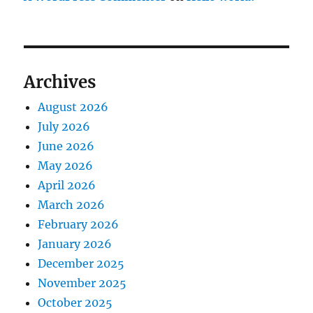
Archives
August 2026
July 2026
June 2026
May 2026
April 2026
March 2026
February 2026
January 2026
December 2025
November 2025
October 2025