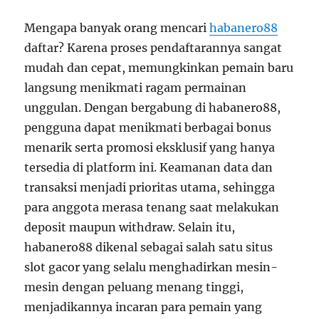
Mengapa banyak orang mencari
habanero88
daftar? Karena proses pendaftarannya sangat
mudah dan cepat, memungkinkan pemain baru
langsung menikmati ragam permainan
unggulan. Dengan bergabung di habanero88,
pengguna dapat menikmati berbagai bonus
menarik serta promosi eksklusif yang hanya
tersedia di platform ini. Keamanan data dan
transaksi menjadi prioritas utama, sehingga
para anggota merasa tenang saat melakukan
deposit maupun withdraw. Selain itu,
habanero88 dikenal sebagai salah satu situs
slot gacor yang selalu menghadirkan mesin-
mesin dengan peluang menang tinggi,
menjadikannya incaran para pemain yang