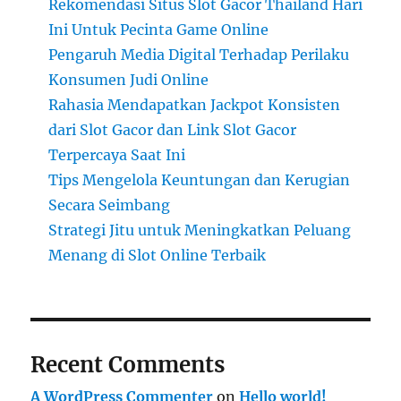
Rekomendasi Situs Slot Gacor Thailand Hari
Ini Untuk Pecinta Game Online
Pengaruh Media Digital Terhadap Perilaku
Konsumen Judi Online
Rahasia Mendapatkan Jackpot Konsisten
dari Slot Gacor dan Link Slot Gacor
Terpercaya Saat Ini
Tips Mengelola Keuntungan dan Kerugian
Secara Seimbang
Strategi Jitu untuk Meningkatkan Peluang
Menang di Slot Online Terbaik
Recent Comments
A WordPress Commenter
on
Hello world!