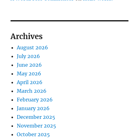
Archives
August 2026
July 2026
June 2026
May 2026
April 2026
March 2026
February 2026
January 2026
December 2025
November 2025
October 2025