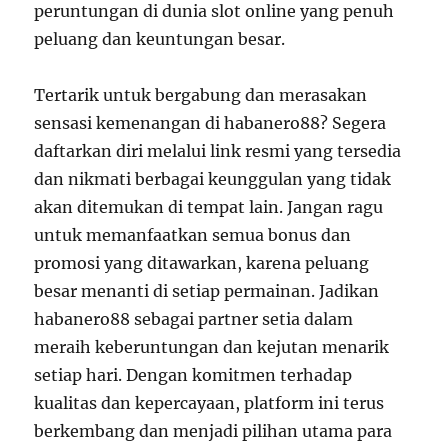
peruntungan di dunia slot online yang penuh
peluang dan keuntungan besar.
Tertarik untuk bergabung dan merasakan
sensasi kemenangan di habanero88? Segera
daftarkan diri melalui link resmi yang tersedia
dan nikmati berbagai keunggulan yang tidak
akan ditemukan di tempat lain. Jangan ragu
untuk memanfaatkan semua bonus dan
promosi yang ditawarkan, karena peluang
besar menanti di setiap permainan. Jadikan
habanero88 sebagai partner setia dalam
meraih keberuntungan dan kejutan menarik
setiap hari. Dengan komitmen terhadap
kualitas dan kepercayaan, platform ini terus
berkembang dan menjadi pilihan utama para