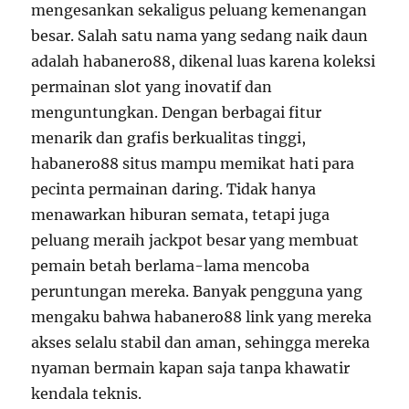
mengesankan sekaligus peluang kemenangan
besar. Salah satu nama yang sedang naik daun
adalah habanero88, dikenal luas karena koleksi
permainan slot yang inovatif dan
menguntungkan. Dengan berbagai fitur
menarik dan grafis berkualitas tinggi,
habanero88 situs mampu memikat hati para
pecinta permainan daring. Tidak hanya
menawarkan hiburan semata, tetapi juga
peluang meraih jackpot besar yang membuat
pemain betah berlama-lama mencoba
peruntungan mereka. Banyak pengguna yang
mengaku bahwa habanero88 link yang mereka
akses selalu stabil dan aman, sehingga mereka
nyaman bermain kapan saja tanpa khawatir
kendala teknis.