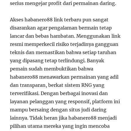
serius mengejar profit dari permainan daring.
Akses habanero88 link terbaru pun sangat
disarankan agar pengalaman bermain tetap
lancar dan bebas hambatan. Menggunakan link
resmi memperkecil risiko terjadinya gangguan
teknis dan memastikan bahwa setiap taruhan
yang dipasang tetap terlindungi. Banyak
pemain sudah membuktikan bahwa
habanero88 menawarkan permainan yang adil
dan transparan, berkat sistem RNG yang
terverifikasi. Dengan berbagai inovasi dan
layanan pelanggan yang responsif, platform ini
mampu bersaing dengan situs judi daring
lainnya. Tidak heran jika habanero88 menjadi
pilihan utama mereka yang ingin mencoba