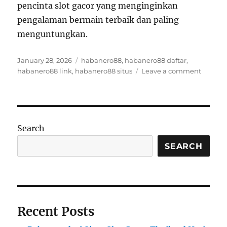
pencinta slot gacor yang menginginkan
pengalaman bermain terbaik dan paling
menguntungkan.
Posted
Tags
January 28, 2026
habanero88
,
habanero88 daftar
,
on
on
habanero88 link
,
habanero88 situs
Leave a comment
Situs
Slot
Gacor
yang
Ramah
Search
untuk
Semua
SEARCH
Gaya
Main
Recent Posts