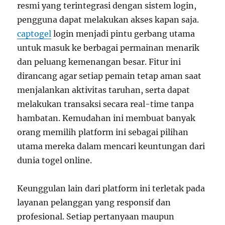
resmi yang terintegrasi dengan sistem login,
pengguna dapat melakukan akses kapan saja.
captogel
login menjadi pintu gerbang utama
untuk masuk ke berbagai permainan menarik
dan peluang kemenangan besar. Fitur ini
dirancang agar setiap pemain tetap aman saat
menjalankan aktivitas taruhan, serta dapat
melakukan transaksi secara real-time tanpa
hambatan. Kemudahan ini membuat banyak
orang memilih platform ini sebagai pilihan
utama mereka dalam mencari keuntungan dari
dunia togel online.
Keunggulan lain dari platform ini terletak pada
layanan pelanggan yang responsif dan
profesional. Setiap pertanyaan maupun