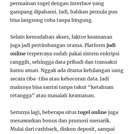
permainan togel dengan interface yang
gampang dipahami. Jadi, bahkan pemula pun
bisa langsung coba tanpa bingung.
Selain kemudahan akses, faktor keamanan
juga jadi pertimbangan utama. Platform
judi
online
terpercaya sudah pakai sistem enkripsi
canggih, sehingga data pribadi dan transaksi
kamu aman. Nggak ada drama kehilangan uang
secara tiba-tiba atau kebocoran data. Jadi
mainnya bisa santai tanpa takut “ketahuan
tetangga” atau masalah keamanan.
Serunya lagi, beberapa situs
togel online
juga
menawarkan bonus dan promosi menarik.
Mulai dari cashback, diskon deposit, sampai