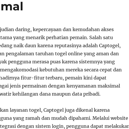
imal
judian daring, kepercayaan dan kemudahan akses
utama yang menarik perhatian pemain. Salah satu
edang naik daun karena reputasinya adalah Captogel,
n pengalaman taruhan togel online yang aman dan
yak pengguna merasa puas karena sistemnya yang
 mengakomodasi kebutuhan mereka secara cepat dan
hadirnya fitur-fitur terbaru, pemain kini dapat
agai jenis permainan dengan kenyamanan maksimal
watir kehilangan dana maupun data pribadi.
kan layanan togel, Captogel juga dikenal karena
guna yang ramah dan mudah dipahami. Melalui website
ntegrasi dengan sistem login, pengguna dapat melakuka