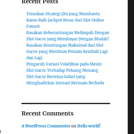
Recent Posts
Temukan Strategi Jitu yang Membantu
Kamu Raih Jackpot Besar dari Slot Online
Favorit
Rasakan Keberuntungan Melimpah Dengan
Slot Gacor yang Membayar Dengan Mudah!
Rasakan Keuntungan Maksimal dari Slot
Gacor yang Membuat Pemain Kembali Lagi
dan Lagi
Pengaruh Variasi Volatilitas pada Mesin
Slot Gacor Terhadap Peluang Menang
Slot Gacor Bertema Safari yang
Menghadirkan Sensasi Bermain Berbeda
Recent Comments
A WordPress Commenter
on
Hello world!
n