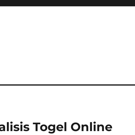
lisis Togel Online