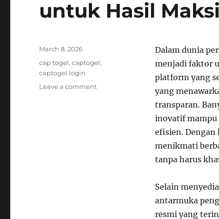
untuk Hasil Maks
Posted
March 8, 2026
Dalam dunia per
on
Tags
cap togel
,
captogel
,
menjadi faktor 
captogel login
platform yang s
on
Leave a comment
yang menawarka
Gunakan
transparan. Ban
Pola
Analisis
inovatif mampu
Togel
efisien. Dengan 
Online
menikmati berb
untuk
Hasil
tanpa harus kha
Maksimal
Selain menyedia
antarmuka peng
resmi yang teri