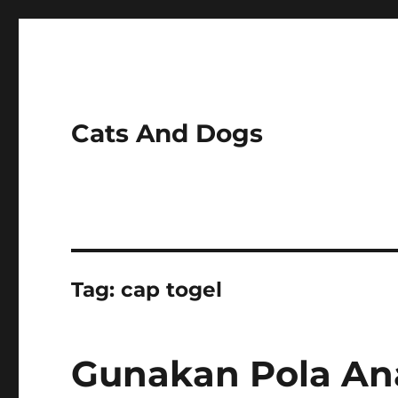
Cats And Dogs
Tag:
cap togel
Gunakan Pola Ana