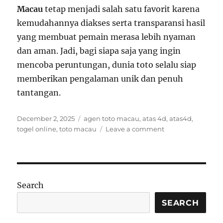
Macau
tetap menjadi salah satu favorit karena
kemudahannya diakses serta transparansi hasil
yang membuat pemain merasa lebih nyaman
dan aman. Jadi, bagi siapa saja yang ingin
mencoba peruntungan, dunia toto selalu siap
memberikan pengalaman unik dan penuh
tantangan.
Posted
Tags
December 2, 2025
agen toto macau
,
atas 4d
,
atas4d
,
on
on
togel online
,
toto macau
Leave a comment
Serunya
Menjelajahi
Dunia
Toto
dan
Search
Peluang
Menariknya
SEARCH