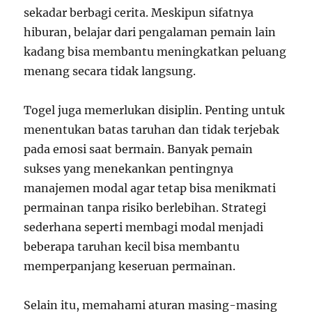
sekadar berbagi cerita. Meskipun sifatnya
hiburan, belajar dari pengalaman pemain lain
kadang bisa membantu meningkatkan peluang
menang secara tidak langsung.
Togel juga memerlukan disiplin. Penting untuk
menentukan batas taruhan dan tidak terjebak
pada emosi saat bermain. Banyak pemain
sukses yang menekankan pentingnya
manajemen modal agar tetap bisa menikmati
permainan tanpa risiko berlebihan. Strategi
sederhana seperti membagi modal menjadi
beberapa taruhan kecil bisa membantu
memperpanjang keseruan permainan.
Selain itu, memahami aturan masing-masing