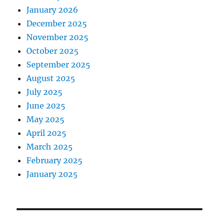
January 2026
December 2025
November 2025
October 2025
September 2025
August 2025
July 2025
June 2025
May 2025
April 2025
March 2025
February 2025
January 2025