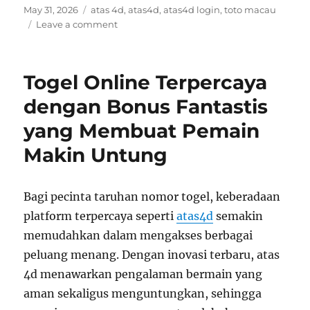
Posted
Tags
May 31, 2026
atas 4d
,
atas4d
,
atas4d login
,
toto macau
on
on
Leave a comment
Bandar
Togel
Online
Togel Online Terpercaya
dan
Toto
dengan Bonus Fantastis
Macau
yang Membuat Pemain
4D
dalam
Makin Untung
Perspektif
Industri
Hiburan
Bagi pecinta taruhan nomor togel, keberadaan
Digital
Modern
platform terpercaya seperti
atas4d
semakin
memudahkan dalam mengakses berbagai
peluang menang. Dengan inovasi terbaru, atas
4d menawarkan pengalaman bermain yang
aman sekaligus menguntungkan, sehingga