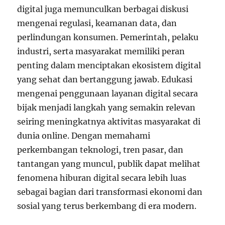
digital juga memunculkan berbagai diskusi
mengenai regulasi, keamanan data, dan
perlindungan konsumen. Pemerintah, pelaku
industri, serta masyarakat memiliki peran
penting dalam menciptakan ekosistem digital
yang sehat dan bertanggung jawab. Edukasi
mengenai penggunaan layanan digital secara
bijak menjadi langkah yang semakin relevan
seiring meningkatnya aktivitas masyarakat di
dunia online. Dengan memahami
perkembangan teknologi, tren pasar, dan
tantangan yang muncul, publik dapat melihat
fenomena hiburan digital secara lebih luas
sebagai bagian dari transformasi ekonomi dan
sosial yang terus berkembang di era modern.