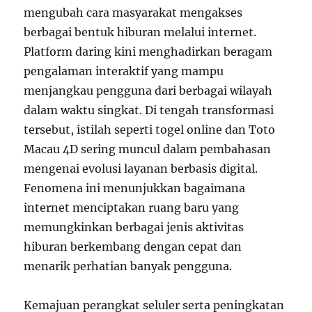
mengubah cara masyarakat mengakses
berbagai bentuk hiburan melalui internet.
Platform daring kini menghadirkan beragam
pengalaman interaktif yang mampu
menjangkau pengguna dari berbagai wilayah
dalam waktu singkat. Di tengah transformasi
tersebut, istilah seperti togel online dan Toto
Macau 4D sering muncul dalam pembahasan
mengenai evolusi layanan berbasis digital.
Fenomena ini menunjukkan bagaimana
internet menciptakan ruang baru yang
memungkinkan berbagai jenis aktivitas
hiburan berkembang dengan cepat dan
menarik perhatian banyak pengguna.
Kemajuan perangkat seluler serta peningkatan