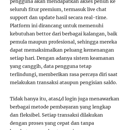
pengguna akan mendapatkan akses penuh ke
seluruh fitur premium, termasuk live chat
support dan update hasil secara real-time.
Platform ini dirancang untuk memenuhi
kebutuhan bettor dari berbagai kalangan, baik
pemula maupun profesional, sehingga mereka
dapat memaksimalkan peluang kemenangan
setiap hari. Dengan adanya sistem keamanan
yang canggih, data pengguna tetap
terlindungi, memberikan rasa percaya diri saat
melakukan transaksi ataupun pengisian saldo.
Tidak hanya itu, atas4d login juga menawarkan
berbagai metode pembayaran yang lengkap
dan fleksibel. Setiap transaksi dilakukan
dengan proses yang cepat dan tanpa