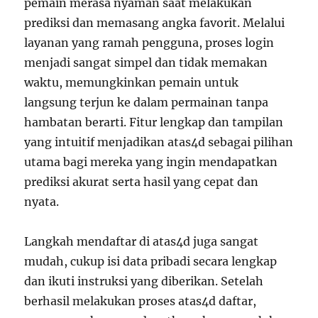
pemain merasa nyaman saat melakukan
prediksi dan memasang angka favorit. Melalui
layanan yang ramah pengguna, proses login
menjadi sangat simpel dan tidak memakan
waktu, memungkinkan pemain untuk
langsung terjun ke dalam permainan tanpa
hambatan berarti. Fitur lengkap dan tampilan
yang intuitif menjadikan atas4d sebagai pilihan
utama bagi mereka yang ingin mendapatkan
prediksi akurat serta hasil yang cepat dan
nyata.
Langkah mendaftar di atas4d juga sangat
mudah, cukup isi data pribadi secara lengkap
dan ikuti instruksi yang diberikan. Setelah
berhasil melakukan proses atas4d daftar,