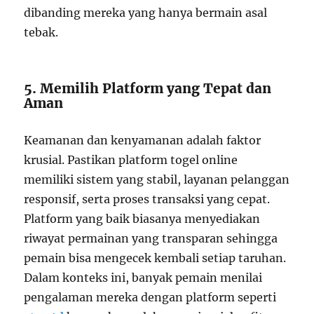
dibanding mereka yang hanya bermain asal
tebak.
5. Memilih Platform yang Tepat dan
Aman
Keamanan dan kenyamanan adalah faktor
krusial. Pastikan platform togel online
memiliki sistem yang stabil, layanan pelanggan
responsif, serta proses transaksi yang cepat.
Platform yang baik biasanya menyediakan
riwayat permainan yang transparan sehingga
pemain bisa mengecek kembali setiap taruhan.
Dalam konteks ini, banyak pemain menilai
pengalaman mereka dengan platform seperti