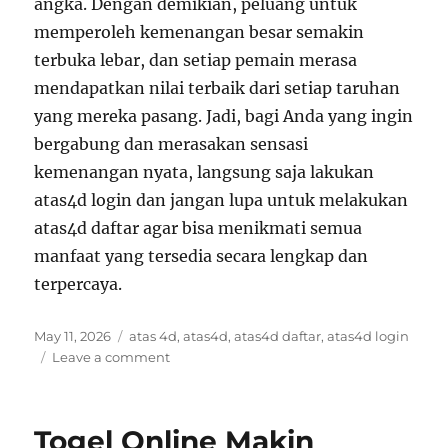
angka. Dengan demikian, peluang untuk
memperoleh kemenangan besar semakin
terbuka lebar, dan setiap pemain merasa
mendapatkan nilai terbaik dari setiap taruhan
yang mereka pasang. Jadi, bagi Anda yang ingin
bergabung dan merasakan sensasi
kemenangan nyata, langsung saja lakukan
atas4d login dan jangan lupa untuk melakukan
atas4d daftar agar bisa menikmati semua
manfaat yang tersedia secara lengkap dan
terpercaya.
Posted
Tags
May 11, 2026
atas 4d
,
atas4d
,
atas4d daftar
,
atas4d login
on
on
Leave a comment
Togel
Online
Terpercaya
Togel Online Makin
dengan