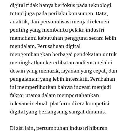
digital tidak hanya berfokus pada teknologi,
tetapi juga pada perilaku konsumen. Data,
analitik, dan personalisasi menjadi elemen
penting yang membantu pelaku industri
memahami kebutuhan pengguna secara lebih
mendalam. Perusahaan digital
mengembangkan berbagai pendekatan untuk
meningkatkan keterlibatan audiens melalui
desain yang menarik, layanan yang cepat, dan
pengalaman yang lebih interaktif. Perubahan
ini memperlihatkan bahwa inovasi menjadi
faktor utama dalam mempertahankan
relevansi sebuah platform di era kompetisi
digital yang berlangsung sangat dinamis.
Di sisi lain, pertumbuhan industri hiburan