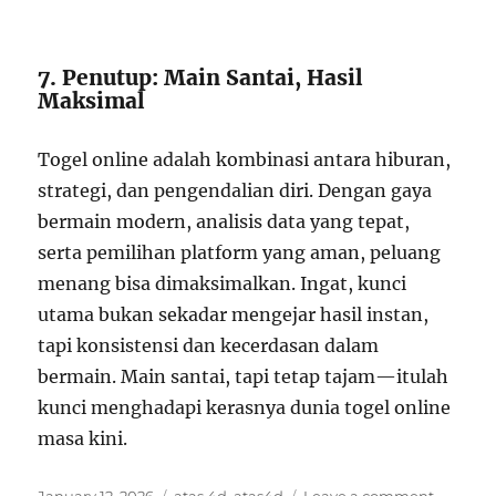
7. Penutup: Main Santai, Hasil
Maksimal
Togel online adalah kombinasi antara hiburan,
strategi, dan pengendalian diri. Dengan gaya
bermain modern, analisis data yang tepat,
serta pemilihan platform yang aman, peluang
menang bisa dimaksimalkan. Ingat, kunci
utama bukan sekadar mengejar hasil instan,
tapi konsistensi dan kecerdasan dalam
bermain. Main santai, tapi tetap tajam—itulah
kunci menghadapi kerasnya dunia togel online
masa kini.
Posted
Tags
on