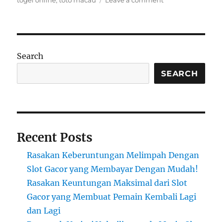
togel online
,
toto macau
Leave a comment
Serunya
Menjelajahi
Dunia
Toto
dan
Search
Peluang
Menariknya
SEARCH
Recent Posts
Rasakan Keberuntungan Melimpah Dengan
Slot Gacor yang Membayar Dengan Mudah!
Rasakan Keuntungan Maksimal dari Slot
Gacor yang Membuat Pemain Kembali Lagi
dan Lagi