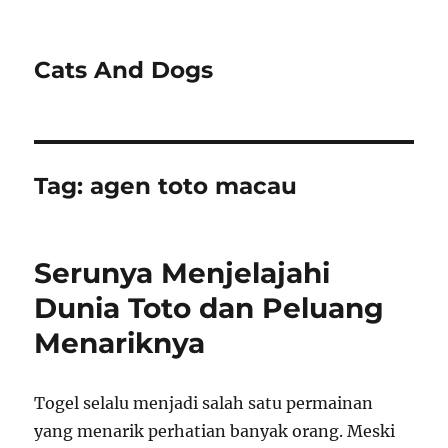
Cats And Dogs
Tag:
agen toto macau
Serunya Menjelajahi
Dunia Toto dan Peluang
Menariknya
Togel selalu menjadi salah satu permainan
yang menarik perhatian banyak orang. Meski