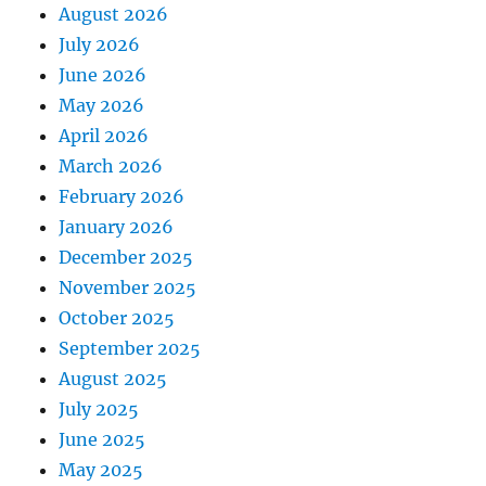
August 2026
July 2026
June 2026
May 2026
April 2026
March 2026
February 2026
January 2026
December 2025
November 2025
October 2025
September 2025
August 2025
July 2025
June 2025
May 2025