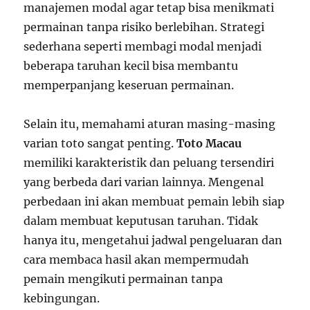
manajemen modal agar tetap bisa menikmati
permainan tanpa risiko berlebihan. Strategi
sederhana seperti membagi modal menjadi
beberapa taruhan kecil bisa membantu
memperpanjang keseruan permainan.
Selain itu, memahami aturan masing-masing
varian toto sangat penting.
Toto Macau
memiliki karakteristik dan peluang tersendiri
yang berbeda dari varian lainnya. Mengenal
perbedaan ini akan membuat pemain lebih siap
dalam membuat keputusan taruhan. Tidak
hanya itu, mengetahui jadwal pengeluaran dan
cara membaca hasil akan mempermudah
pemain mengikuti permainan tanpa
kebingungan.