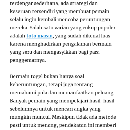
terdengar sederhana, ada strategi dan
keseruan tersendiri yang membuat pemain
selalu ingin kembali mencoba peruntungan
mereka. Salah satu varian yang cukup populer
adalah
toto macau
, yang sudah dikenal luas
karena menghadirkan pengalaman bermain
yang seru dan mengasyikkan bagi para
penggemarnya.
Bermain togel bukan hanya soal
keberuntungan, tetapi juga tentang
memahami pola dan memanfaatkan peluang.
Banyak pemain yang mempelajari hasil-hasil
sebelumnya untuk mencari angka yang
mungkin muncul. Meskipun tidak ada metode
pasti untuk menang, pendekatan ini memberi