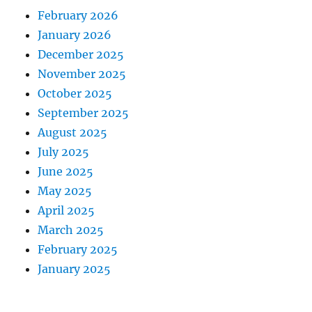
February 2026
January 2026
December 2025
November 2025
October 2025
September 2025
August 2025
July 2025
June 2025
May 2025
April 2025
March 2025
February 2025
January 2025