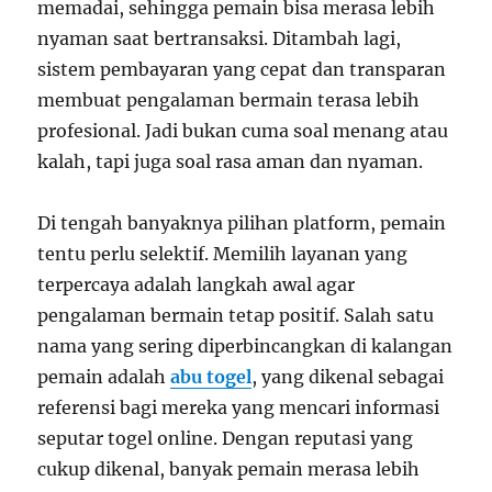
memadai, sehingga pemain bisa merasa lebih
nyaman saat bertransaksi. Ditambah lagi,
sistem pembayaran yang cepat dan transparan
membuat pengalaman bermain terasa lebih
profesional. Jadi bukan cuma soal menang atau
kalah, tapi juga soal rasa aman dan nyaman.
Di tengah banyaknya pilihan platform, pemain
tentu perlu selektif. Memilih layanan yang
terpercaya adalah langkah awal agar
pengalaman bermain tetap positif. Salah satu
nama yang sering diperbincangkan di kalangan
pemain adalah
abu togel
, yang dikenal sebagai
referensi bagi mereka yang mencari informasi
seputar togel online. Dengan reputasi yang
cukup dikenal, banyak pemain merasa lebih