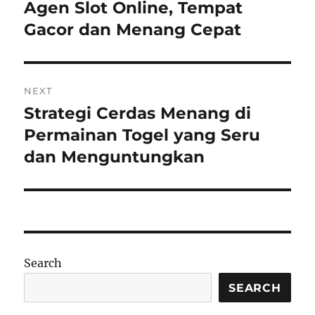
navigation
Agen Slot Online, Tempat
Previous
post:
Gacor dan Menang Cepat
NEXT
Strategi Cerdas Menang di
Next
post:
Permainan Togel yang Seru
dan Menguntungkan
Search
SEARCH