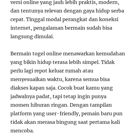
versi online yang jauh lebih praktis, modern,
dan tentunya relevan dengan gaya hidup serba
cepat. Tinggal modal perangkat dan koneksi
internet, pengalaman bermain sudah bisa
langsung dimulai.
Bermain togel online menawarkan kemudahan
yang bikin hidup terasa lebih simpel. Tidak
perlu lagi repot keluar rumah atau
menyesuaikan waktu, karena semua bisa
diakses kapan saja. Cocok buat kamu yang
jadwalnya padat, tapi tetap ingin punya
momen hiburan ringan. Dengan tampilan
platform yang user-friendly, pemain baru pun
tidak akan merasa bingung saat pertama kali
mencoba.