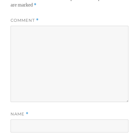
are marked
*
COMMENT
*
NAME
*