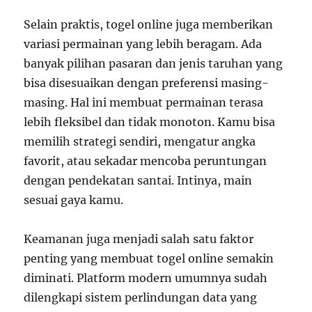
Selain praktis, togel online juga memberikan
variasi permainan yang lebih beragam. Ada
banyak pilihan pasaran dan jenis taruhan yang
bisa disesuaikan dengan preferensi masing-
masing. Hal ini membuat permainan terasa
lebih fleksibel dan tidak monoton. Kamu bisa
memilih strategi sendiri, mengatur angka
favorit, atau sekadar mencoba peruntungan
dengan pendekatan santai. Intinya, main
sesuai gaya kamu.
Keamanan juga menjadi salah satu faktor
penting yang membuat togel online semakin
diminati. Platform modern umumnya sudah
dilengkapi sistem perlindungan data yang