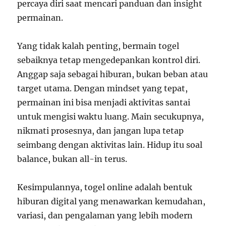
percaya diri saat mencari panduan dan insight
permainan.
Yang tidak kalah penting, bermain togel
sebaiknya tetap mengedepankan kontrol diri.
Anggap saja sebagai hiburan, bukan beban atau
target utama. Dengan mindset yang tepat,
permainan ini bisa menjadi aktivitas santai
untuk mengisi waktu luang. Main secukupnya,
nikmati prosesnya, dan jangan lupa tetap
seimbang dengan aktivitas lain. Hidup itu soal
balance, bukan all-in terus.
Kesimpulannya, togel online adalah bentuk
hiburan digital yang menawarkan kemudahan,
variasi, dan pengalaman yang lebih modern