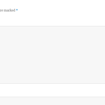
 are marked
*