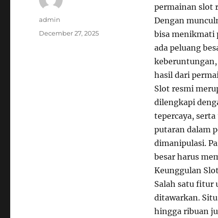
permainan slot r
Author
admin
Dengan munculny
Posted
December 27, 2025
bisa menikmati 
on
ada peluang bes
keberuntungan, 
hasil dari perm
Slot resmi meru
dilengkapi deng
tepercaya, sert
putaran dalam p
dimanipulasi. P
besar harus mem
Keunggulan Slot
Salah satu fitur
ditawarkan. Sit
hingga ribuan ju