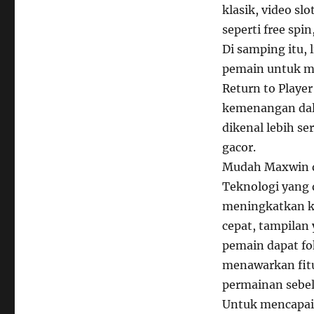
klasik, video s
seperti free spin
Di samping itu,
pemain untuk m
Return to Playe
kemenangan dala
dikenal lebih 
gacor.
Mudah Maxwin 
Teknologi yang 
meningkatkan k
cepat, tampilan
pemain dapat fo
menawarkan fit
permainan sebe
Untuk mencapai