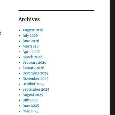
Archives
August 2026
g
July 2026
June 2026
May 2026
April 2026
March 2026
February 2026
January 2026
December 2025
November 2025
October 2025
September 2025
August 2025
July 2025
June 2025
May 2025