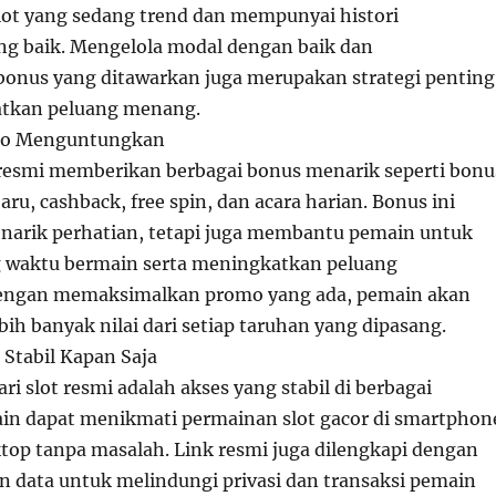
ot yang sedang trend dan mempunyai histori
g baik. Mengelola modal dengan baik dan
onus yang ditawarkan juga merupakan strategi penting
tkan peluang menang.
mo Menguntungkan
resmi memberikan berbagai bonus menarik seperti bonu
ru, cashback, free spin, dan acara harian. Bonus ini
arik perhatian, tetapi juga membantu pemain untuk
waktu bermain serta meningkatkan peluang
ngan memaksimalkan promo yang ada, pemain akan
ih banyak nilai dari setiap taruhan yang dipasang.
Stabil Kapan Saja
ari slot resmi adalah akses yang stabil di berbagai
in dapat menikmati permainan slot gacor di smartphon
ktop tanpa masalah. Link resmi juga dilengkapi dengan
 data untuk melindungi privasi dan transaksi pemain