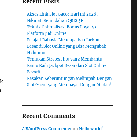
Recent Posts
i
Akses Link Slot Gacor Hari Ini 2026,
Nikmati Kemudahan QRIS 5K
Teknik Optimalisasi Bonus Loyalty di
Platform Judi Online
p
Pelajari Rahasia Mendapatkan Jackpot
Besar di Slot Online yang Bisa Mengubah
Hidupmu
Temukan Strategi Jitu yang Membantu
Kamu Raih Jackpot Besar dari Slot Online
Favorit
Rasakan Keberuntungan Melimpah Dengan
ak
Slot Gacor yang Membayar Dengan Mudah!
n
Recent Comments
A WordPress Commenter
on
Hello world!