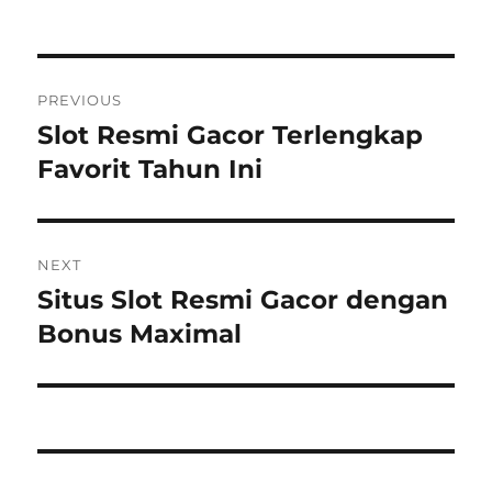
Post
PREVIOUS
navigation
Slot Resmi Gacor Terlengkap
Previous
post:
Favorit Tahun Ini
NEXT
Situs Slot Resmi Gacor dengan
Next
post:
Bonus Maximal