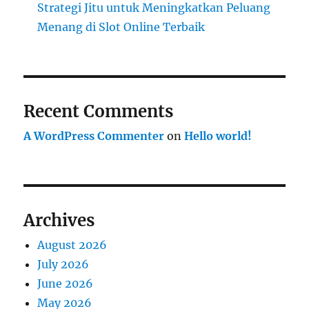
Strategi Jitu untuk Meningkatkan Peluang
Menang di Slot Online Terbaik
Recent Comments
A WordPress Commenter
on
Hello world!
Archives
August 2026
July 2026
June 2026
May 2026