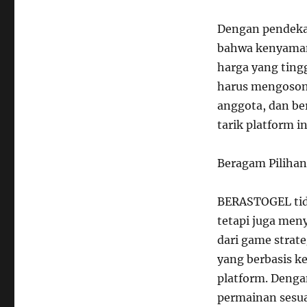
Dengan pendeka
bahwa kenyaman
harga yang ting
harus mengoson
anggota, dan b
tarik platform i
Beragam Piliha
BERASTOGEL tid
tetapi juga men
dari game strat
yang berbasis 
platform. Denga
permainan sesua