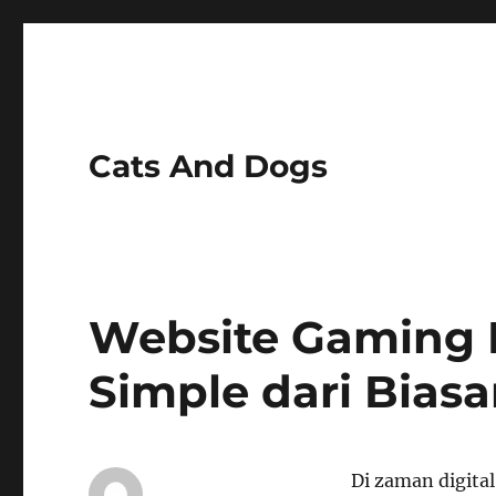
Cats And Dogs
Website Gaming 
Simple dari Bias
Di zaman digita