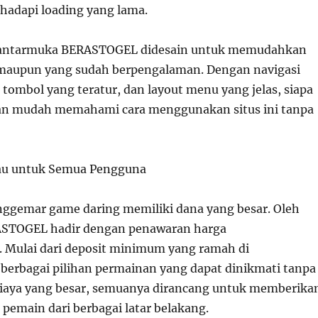
hadapi loading yang lama.
, antarmuka BERASTOGEL didesain untuk memudahkan
maupun yang sudah berpengalaman. Dengan navigasi
tombol yang teratur, dan layout menu yang jelas, siapa
an mudah memahami cara menggunakan situs ini tanpa
au untuk Semua Pengguna
ggemar game daring memiliki dana yang besar. Oleh
RASTOGEL hadir dengan penawaran harga
. Mulai dari deposit minimum yang ramah di
berbagai pilihan permainan yang dapat dinikmati tanpa
iaya yang besar, semuanya dirancang untuk memberika
gi pemain dari berbagai latar belakang.