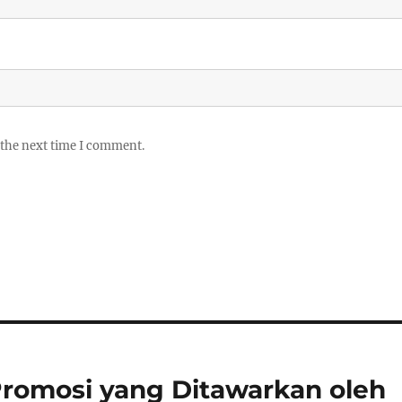
 the next time I comment.
romosi yang Ditawarkan oleh