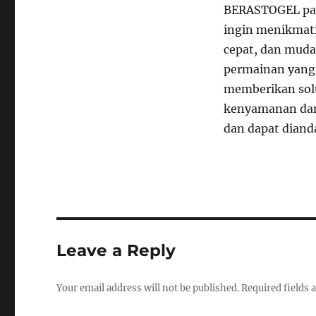
BERASTOGEL pant
ingin menikmati
cepat, dan muda
permainan yang l
memberikan sol
kenyamanan dan 
dan dapat dian
Leave a Reply
Your email address will not be published.
Required fields