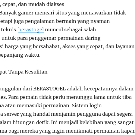
, cepat, dan mudah diakses
 Banyak gamer mencari situs yang menawarkan tidak
tetapi juga pengalaman bermain yang nyaman
teknis.
berastogel
muncul sebagai salah
ik untuk para penggemar permainan daring
i harga yang bersahabat, akses yang cepat, dan layanan
sepanjang waktu.
pat Tanpa Kesulitan
r unggulan dari BERASTOGEL adalah kecepatannya dalam
s. Para pemain tidak perlu menunggu lama untuk tiba
a atau memasuki permainan. Sistem login
rta server yang handal menjamin pengguna dapat segera
alam hitungan detik. Ini menjadi kelebihan yang sangat
ama bagi mereka yang ingin menikmati permainan kapa