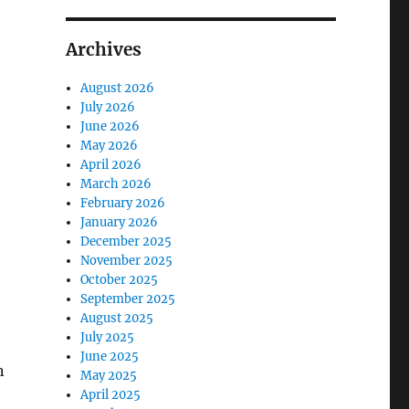
Archives
August 2026
July 2026
June 2026
May 2026
April 2026
March 2026
February 2026
January 2026
December 2025
November 2025
October 2025
September 2025
August 2025
July 2025
June 2025
n
May 2025
April 2025