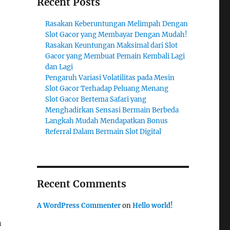
Recent Posts
Rasakan Keberuntungan Melimpah Dengan
Slot Gacor yang Membayar Dengan Mudah!
Rasakan Keuntungan Maksimal dari Slot
Gacor yang Membuat Pemain Kembali Lagi
dan Lagi
Pengaruh Variasi Volatilitas pada Mesin
Slot Gacor Terhadap Peluang Menang
Slot Gacor Bertema Safari yang
Menghadirkan Sensasi Bermain Berbeda
Langkah Mudah Mendapatkan Bonus
Referral Dalam Bermain Slot Digital
Recent Comments
A WordPress Commenter
on
Hello world!
n