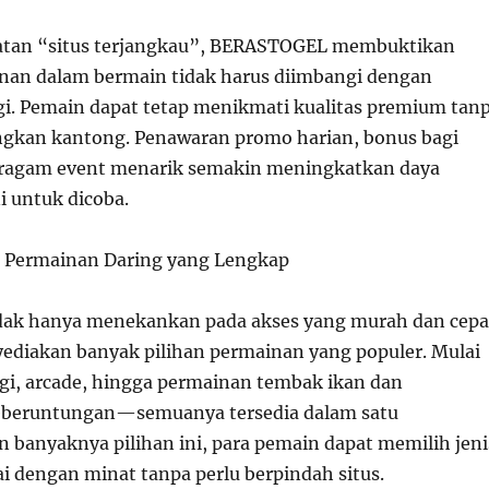
tan “situs terjangkau”, BERASTOGEL membuktikan
an dalam bermain tidak harus diimbangi dengan
gi. Pemain dapat tetap menikmati kualitas premium tan
gkan kantong. Penawaran promo harian, bonus bagi
eragam event menarik semakin meningkatkan daya
ni untuk dicoba.
n Permainan Daring yang Lengkap
ak hanya menekankan pada akses yang murah dan cepa
yediakan banyak pilihan permainan yang populer. Mulai
egi, arcade, hingga permainan tembak ikan dan
keberuntungan—semuanya tersedia dalam satu
n banyaknya pilihan ini, para pemain dapat memilih jeni
i dengan minat tanpa perlu berpindah situs.