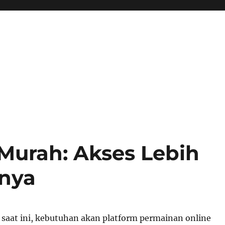
Murah: Akses Lebih
anya
l saat ini, kebutuhan akan platform permainan online