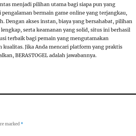
as menjadi pilihan utama bagi siapa pun yang
 pengalaman bermain game online yang terjangkau,
h. Dengan akses instan, biaya yang bersahabat, pilihan
engkap, serta keamanan yang solid, situs ini berhasil
usi terbaik bagi pemain yang mengutamakan
kualitas. Jika Anda mencari platform yang praktis
dalkan, BERASTOGEL adalah jawabannya.
 are marked
*