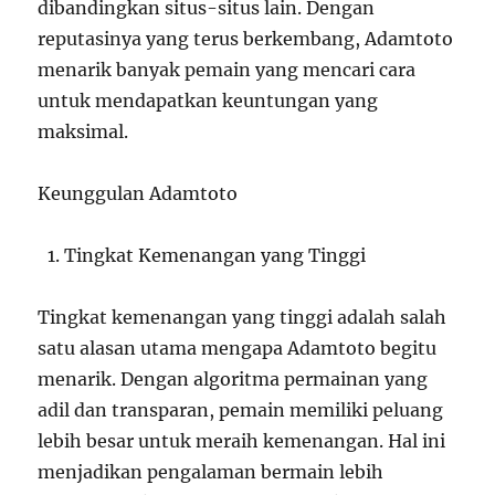
dibandingkan situs-situs lain. Dengan
reputasinya yang terus berkembang, Adamtoto
menarik banyak pemain yang mencari cara
untuk mendapatkan keuntungan yang
maksimal.
Keunggulan Adamtoto
Tingkat Kemenangan yang Tinggi
Tingkat kemenangan yang tinggi adalah salah
satu alasan utama mengapa Adamtoto begitu
menarik. Dengan algoritma permainan yang
adil dan transparan, pemain memiliki peluang
lebih besar untuk meraih kemenangan. Hal ini
menjadikan pengalaman bermain lebih