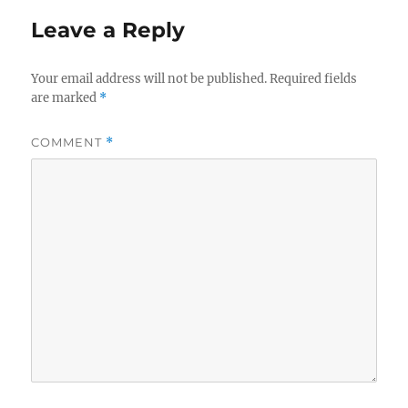
Leave a Reply
Your email address will not be published.
Required fields
are marked
*
COMMENT
*