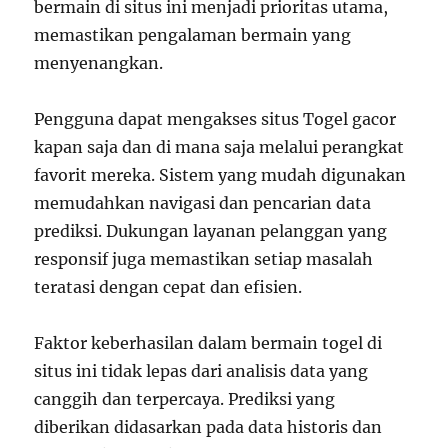
bermain di situs ini menjadi prioritas utama,
memastikan pengalaman bermain yang
menyenangkan.
Pengguna dapat mengakses situs Togel gacor
kapan saja dan di mana saja melalui perangkat
favorit mereka. Sistem yang mudah digunakan
memudahkan navigasi dan pencarian data
prediksi. Dukungan layanan pelanggan yang
responsif juga memastikan setiap masalah
teratasi dengan cepat dan efisien.
Faktor keberhasilan dalam bermain togel di
situs ini tidak lepas dari analisis data yang
canggih dan terpercaya. Prediksi yang
diberikan didasarkan pada data historis dan