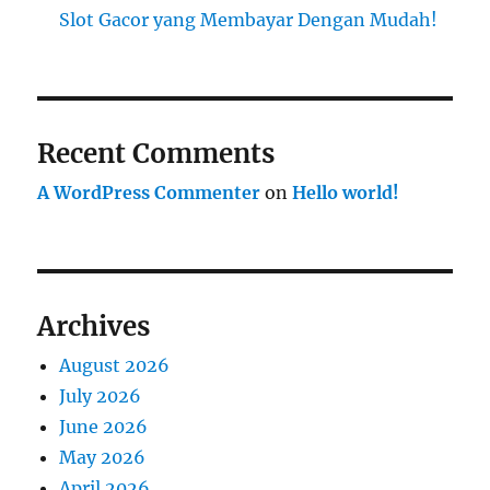
Slot Gacor yang Membayar Dengan Mudah!
Recent Comments
A WordPress Commenter
on
Hello world!
Archives
August 2026
July 2026
June 2026
May 2026
April 2026