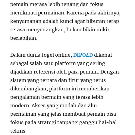
pemain merasa lebih tenang dan fokus
menikmati permainan. Karena pada akhirnya,
kenyamanan adalah kunci agar hiburan tetap
terasa menyenangkan, bukan bikin mikir
berlebihan.
Dalam dunia togel online,
DIPO4D
dikenal
sebagai salah satu platform yang sering
dijadikan referensi oleh para pemain. Dengan
sistem yang tertata dan fitur yang terus
dikembangkan, platform ini memberikan
pengalaman bermain yang terasa lebih
modern. Akses yang mudah dan alur
permainan yang jelas membuat pemain bisa
fokus pada strategi tanpa terganggu hal-hal
teknis.