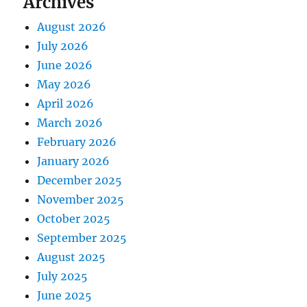
Archives
August 2026
July 2026
June 2026
May 2026
April 2026
March 2026
February 2026
January 2026
December 2025
November 2025
October 2025
September 2025
August 2025
July 2025
June 2025