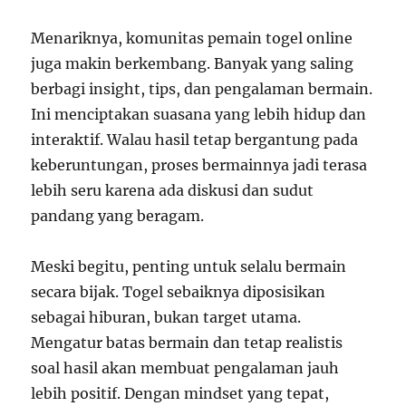
Menariknya, komunitas pemain togel online
juga makin berkembang. Banyak yang saling
berbagi insight, tips, dan pengalaman bermain.
Ini menciptakan suasana yang lebih hidup dan
interaktif. Walau hasil tetap bergantung pada
keberuntungan, proses bermainnya jadi terasa
lebih seru karena ada diskusi dan sudut
pandang yang beragam.
Meski begitu, penting untuk selalu bermain
secara bijak. Togel sebaiknya diposisikan
sebagai hiburan, bukan target utama.
Mengatur batas bermain dan tetap realistis
soal hasil akan membuat pengalaman jauh
lebih positif. Dengan mindset yang tepat,