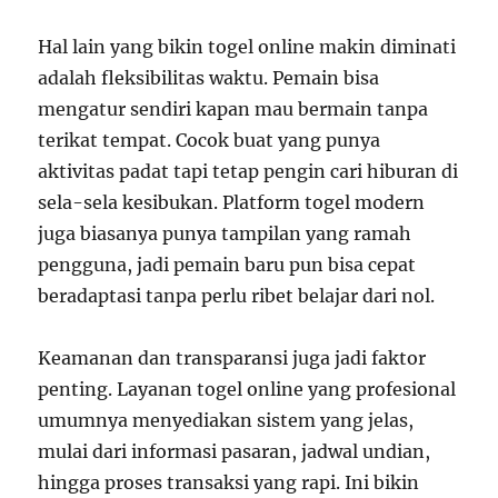
Hal lain yang bikin togel online makin diminati
adalah fleksibilitas waktu. Pemain bisa
mengatur sendiri kapan mau bermain tanpa
terikat tempat. Cocok buat yang punya
aktivitas padat tapi tetap pengin cari hiburan di
sela-sela kesibukan. Platform togel modern
juga biasanya punya tampilan yang ramah
pengguna, jadi pemain baru pun bisa cepat
beradaptasi tanpa perlu ribet belajar dari nol.
Keamanan dan transparansi juga jadi faktor
penting. Layanan togel online yang profesional
umumnya menyediakan sistem yang jelas,
mulai dari informasi pasaran, jadwal undian,
hingga proses transaksi yang rapi. Ini bikin