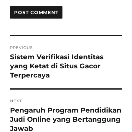
Post
PREVIOUS
navigation
Sistem Verifikasi Identitas
Previous
post:
yang Ketat di Situs Gacor
Terpercaya
NEXT
Pengaruh Program Pendidikan
Next
post:
Judi Online yang Bertanggung
Jawab