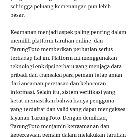
sehingga peluang kemenangan pun lebih
besar.
Keamanan menjadi aspek paling penting dalam
memilih platform taruhan online, dan
TarungToto memberikan perhatian serius
terhadap hal ini. Platform ini menggunakan
teknologi enkripsi terbaru yang menjaga data
pribadi dan transaksi para pemain tetap aman
dari ancaman peretasan dan kebocoran
informasi. Selain itu, sistem verifikasi yang
ketat memastikan bahwa hanya pengguna
yang terdaftar dan valid yang dapat mengakses
layanan TarungToto. Dengan demikian,
TarungToto menjamin kenyamanan dan
kepercayaan pemain dalam melakukan taruhan