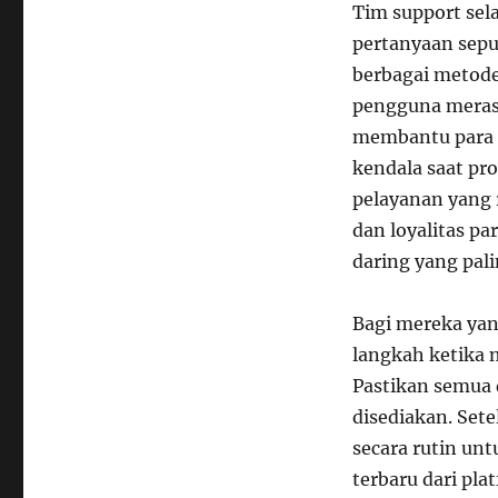
Tim support sel
pertanyaan sepu
berbagai metode 
pengguna merasa
membantu para
kendala saat pr
pelayanan yang
dan loyalitas p
daring yang pali
Bagi mereka yan
langkah ketika m
Pastikan semua 
disediakan. Sete
secara rutin un
terbaru dari pl