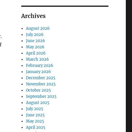
Archives
August 2026
July 2026
.
June 2026
f
May 2026
April 2026
March 2026
February 2026
January 2026
December 2025
November 2025
October 2025
September 2025
August 2025
July 2025
June 2025
May 2025
April 2025