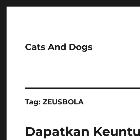
Cats And Dogs
Tag:
ZEUSBOLA
Dapatkan Keuntu