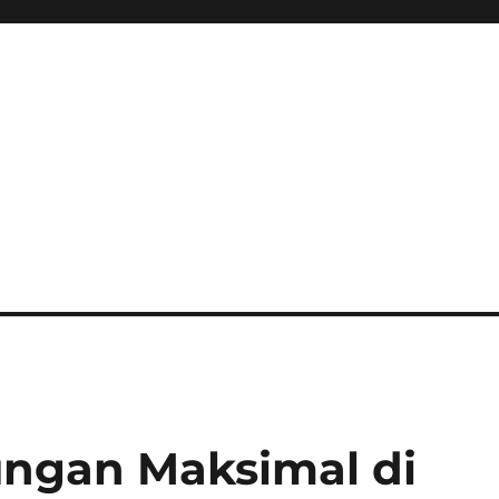
ngan Maksimal di