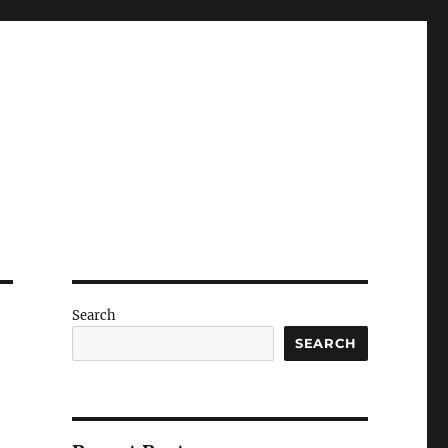
Search
SEARCH