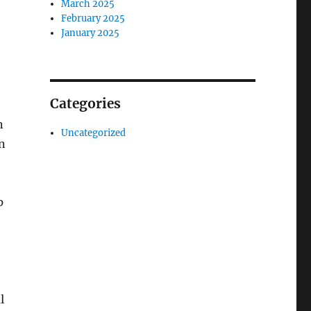
March 2025
February 2025
January 2025
Categories
n
Uncategorized
n
p
l