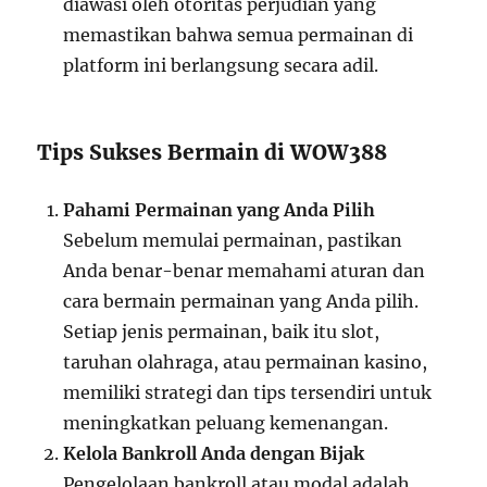
diawasi oleh otoritas perjudian yang
memastikan bahwa semua permainan di
platform ini berlangsung secara adil.
Tips Sukses Bermain di WOW388
Pahami Permainan yang Anda Pilih
Sebelum memulai permainan, pastikan
Anda benar-benar memahami aturan dan
cara bermain permainan yang Anda pilih.
Setiap jenis permainan, baik itu slot,
taruhan olahraga, atau permainan kasino,
memiliki strategi dan tips tersendiri untuk
meningkatkan peluang kemenangan.
Kelola Bankroll Anda dengan Bijak
Pengelolaan bankroll atau modal adalah