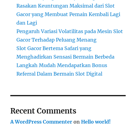
Rasakan Keuntungan Maksimal dari Slot
Gacor yang Membuat Pemain Kembali Lagi
dan Lagi
Pengaruh Variasi Volatilitas pada Mesin Slot
Gacor Terhadap Peluang Menang
Slot Gacor Bertema Safari yang
Menghadirkan Sensasi Bermain Berbeda
Langkah Mudah Mendapatkan Bonus
Referral Dalam Bermain Slot Digital
Recent Comments
A WordPress Commenter
on
Hello world!