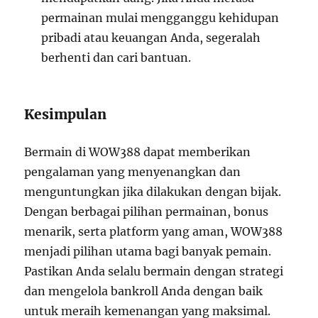
permainan mulai mengganggu kehidupan
pribadi atau keuangan Anda, segeralah
berhenti dan cari bantuan.
Kesimpulan
Bermain di WOW388 dapat memberikan
pengalaman yang menyenangkan dan
menguntungkan jika dilakukan dengan bijak.
Dengan berbagai pilihan permainan, bonus
menarik, serta platform yang aman, WOW388
menjadi pilihan utama bagi banyak pemain.
Pastikan Anda selalu bermain dengan strategi
dan mengelola bankroll Anda dengan baik
untuk meraih kemenangan yang maksimal.