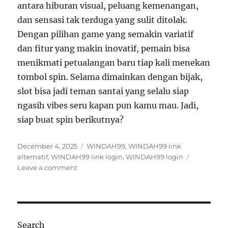
antara hiburan visual, peluang kemenangan,
dan sensasi tak terduga yang sulit ditolak.
Dengan pilihan game yang semakin variatif
dan fitur yang makin inovatif, pemain bisa
menikmati petualangan baru tiap kali menekan
tombol spin. Selama dimainkan dengan bijak,
slot bisa jadi teman santai yang selalu siap
ngasih vibes seru kapan pun kamu mau. Jadi,
siap buat spin berikutnya?
Posted
Tags
December 4, 2025
WINDAH99
,
WINDAH99 link
on
alternatif
,
WINDAH99 link login
,
WINDAH99 login
on
Leave a comment
Petualangan
Seru
di
Dunia
Slot
Search