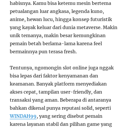
habisnya. Kamu bisa ketemu mesin bertema
petualangan luar angkasa, legenda kuno,
anime, hewan lucu, hingga konsep futuristik
yang kayak keluar dari dunia metaverse. Makin
unik temanya, makin besar kemungkinan
pemain betah berlama-lama karena feel
bermainnya pun terasa fresh.
Tentunya, ngomongin slot online juga nggak
bisa lepas dari faktor kenyamanan dan
keamanan. Banyak platform menyediakan
akses cepat, tampilan user-friendly, dan
transaksi yang aman. Beberapa di antaranya
bahkan dikenal punya reputasi solid, seperti
WINDAH99
, yang sering disebut pemain
karena layanan stabil dan pilihan game yang