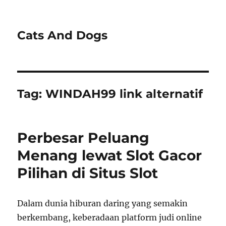
Cats And Dogs
Tag:
WINDAH99 link alternatif
Perbesar Peluang
Menang lewat Slot Gacor
Pilihan di Situs Slot
Dalam dunia hiburan daring yang semakin
berkembang, keberadaan platform judi online