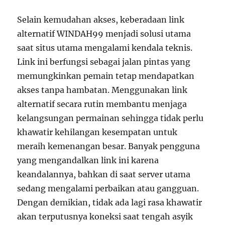
Selain kemudahan akses, keberadaan link
alternatif WINDAH99 menjadi solusi utama
saat situs utama mengalami kendala teknis.
Link ini berfungsi sebagai jalan pintas yang
memungkinkan pemain tetap mendapatkan
akses tanpa hambatan. Menggunakan link
alternatif secara rutin membantu menjaga
kelangsungan permainan sehingga tidak perlu
khawatir kehilangan kesempatan untuk
meraih kemenangan besar. Banyak pengguna
yang mengandalkan link ini karena
keandalannya, bahkan di saat server utama
sedang mengalami perbaikan atau gangguan.
Dengan demikian, tidak ada lagi rasa khawatir
akan terputusnya koneksi saat tengah asyik