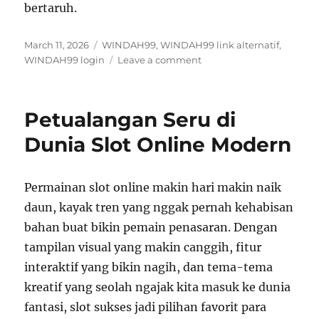
bertaruh.
Posted
Tags
March 11, 2026
WINDAH99
,
WINDAH99 link alternatif
,
on
on
WINDAH99 login
Leave a comment
Perbesar
Peluang
Menang
Petualangan Seru di
lewat
Slot
Dunia Slot Online Modern
Gacor
Pilihan
di
Permainan slot online makin hari makin naik
Situs
daun, kayak tren yang nggak pernah kehabisan
Slot
bahan buat bikin pemain penasaran. Dengan
tampilan visual yang makin canggih, fitur
interaktif yang bikin nagih, dan tema-tema
kreatif yang seolah ngajak kita masuk ke dunia
fantasi, slot sukses jadi pilihan favorit para