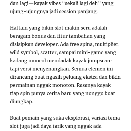
dan lagi—kayak vibes “sekali lagi deh” yang
ujung-ujungnya jadi session panjang.
Hal lain yang bikin slot makin seru adalah
beragam bonus dan fitur tambahan yang
disisipkan developer. Ada free spins, multiplier,
wild symbol, scatter, sampai mini-game yang
kadang muncul mendadak kayak jumpscare
tapi versi menyenangkan. Semua elemen ini
dirancang buat ngasih peluang ekstra dan bikin
permainan nggak monoton. Rasanya kayak
tiap spin punya cerita baru yang nunggu buat
diungkap.
Buat pemain yang suka eksplorasi, variasi tema
slot juga jadi daya tarik yang nggak ada