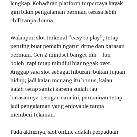
lengkap. Kehadiran platform terpercaya kayak
gini bikin pengalaman bermain terasa lebih
chill tanpa drama.
Walaupun slot terkenal “easy to play”, tetap
penting buat pemain ngatur ritme dan batasan
bermain. Gen Z mindset banget nih—fun
boleh, tapi tetap mindful biar nggak over.
Anggap saja slot sebagai hiburan, bukan tujuan
hidup; jadi kalau menang itu bonus, kalau
kalah tetap santai karena sudah tau
batasannya. Dengan cara ini, permainan tetap
jadi pengalaman yang enjoyable tanpa
memberi tekanan.
Pada akhirnya, slot online adalah perpaduan