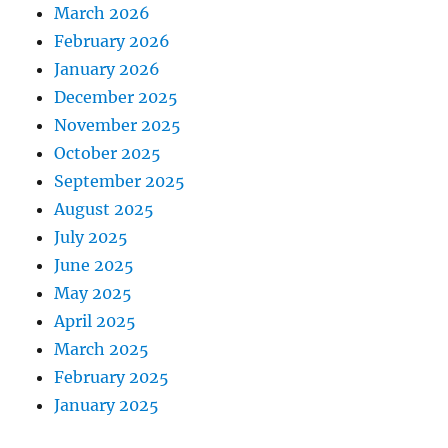
March 2026
February 2026
January 2026
December 2025
November 2025
October 2025
September 2025
August 2025
July 2025
June 2025
May 2025
April 2025
March 2025
February 2025
January 2025