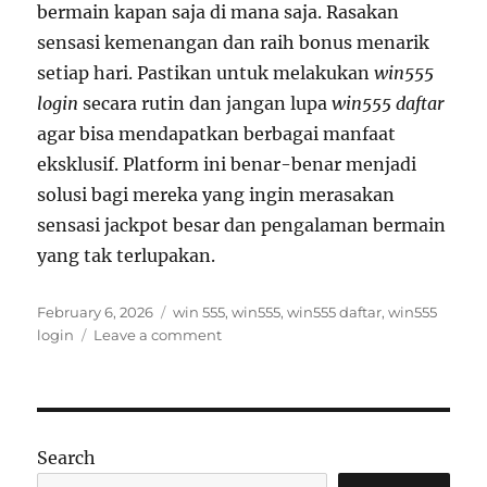
bermain kapan saja di mana saja. Rasakan
sensasi kemenangan dan raih bonus menarik
setiap hari. Pastikan untuk melakukan
win555
login
secara rutin dan jangan lupa
win555 daftar
agar bisa mendapatkan berbagai manfaat
eksklusif. Platform ini benar-benar menjadi
solusi bagi mereka yang ingin merasakan
sensasi jackpot besar dan pengalaman bermain
yang tak terlupakan.
Posted
Tags
February 6, 2026
win 555
,
win555
,
win555 daftar
,
win555
on
on
login
Leave a comment
Faktor
Kenyamanan
yang
Mempengaruhi
Pengalaman
Search
Bermain