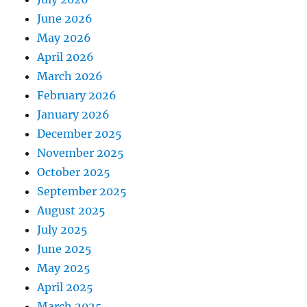
June 2026
May 2026
April 2026
March 2026
February 2026
January 2026
December 2025
November 2025
October 2025
September 2025
August 2025
July 2025
June 2025
May 2025
April 2025
March 2025