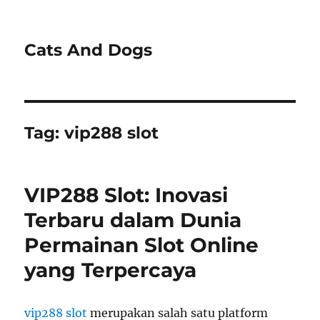
Cats And Dogs
Tag:
vip288 slot
VIP288 Slot: Inovasi
Terbaru dalam Dunia
Permainan Slot Online
yang Terpercaya
vip288 slot
merupakan salah satu platform