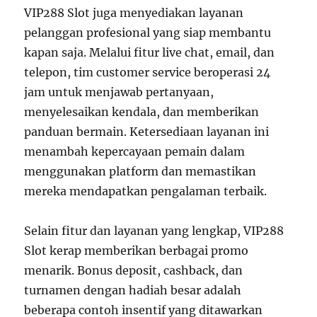
VIP288 Slot juga menyediakan layanan
pelanggan profesional yang siap membantu
kapan saja. Melalui fitur live chat, email, dan
telepon, tim customer service beroperasi 24
jam untuk menjawab pertanyaan,
menyelesaikan kendala, dan memberikan
panduan bermain. Ketersediaan layanan ini
menambah kepercayaan pemain dalam
menggunakan platform dan memastikan
mereka mendapatkan pengalaman terbaik.
Selain fitur dan layanan yang lengkap, VIP288
Slot kerap memberikan berbagai promo
menarik. Bonus deposit, cashback, dan
turnamen dengan hadiah besar adalah
beberapa contoh insentif yang ditawarkan