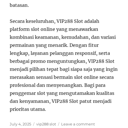
batasan.
Secara keseluruhan, VIP288 Slot adalah
platform slot online yang menawarkan
kombinasi keamanan, kemudahan, dan variasi
permainan yang menarik. Dengan fitur
lengkap, layanan pelanggan responsif, serta
berbagai promo menguntungkan, VIP288 Slot
menjadi pilihan tepat bagi siapa saja yang ingin
merasakan sensasi bermain slot online secara
profesional dan menyenangkan. Bagi para
penggemar slot yang mengutamakan kualitas
dan kenyamanan, VIP288 Slot patut menjadi
prioritas utama.
Posted
Tags
on
July 4, 2025
vip288 slot
Leave a comment