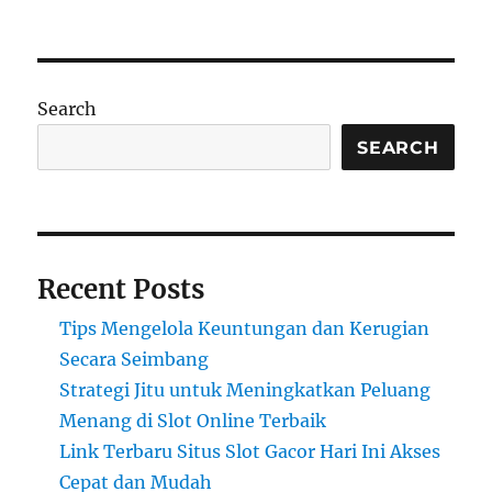
on
VIP288
Slot:
Inovasi
Terbaru
dalam
Search
Dunia
Permainan
SEARCH
Slot
Online
yang
Terpercaya
Recent Posts
Tips Mengelola Keuntungan dan Kerugian
Secara Seimbang
Strategi Jitu untuk Meningkatkan Peluang
Menang di Slot Online Terbaik
Link Terbaru Situs Slot Gacor Hari Ini Akses
Cepat dan Mudah