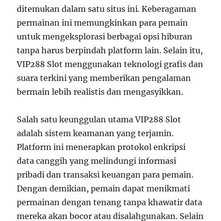
ditemukan dalam satu situs ini. Keberagaman
permainan ini memungkinkan para pemain
untuk mengeksplorasi berbagai opsi hiburan
tanpa harus berpindah platform lain. Selain itu,
VIP288 Slot menggunakan teknologi grafis dan
suara terkini yang memberikan pengalaman
bermain lebih realistis dan mengasyikkan.
Salah satu keunggulan utama VIP288 Slot
adalah sistem keamanan yang terjamin.
Platform ini menerapkan protokol enkripsi
data canggih yang melindungi informasi
pribadi dan transaksi keuangan para pemain.
Dengan demikian, pemain dapat menikmati
permainan dengan tenang tanpa khawatir data
mereka akan bocor atau disalahgunakan. Selain