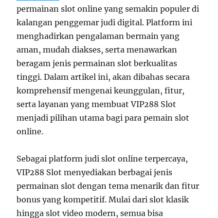
permainan slot online yang semakin populer di
kalangan penggemar judi digital. Platform ini
menghadirkan pengalaman bermain yang
aman, mudah diakses, serta menawarkan
beragam jenis permainan slot berkualitas
tinggi. Dalam artikel ini, akan dibahas secara
komprehensif mengenai keunggulan, fitur,
serta layanan yang membuat VIP288 Slot
menjadi pilihan utama bagi para pemain slot
online.
Sebagai platform judi slot online terpercaya,
VIP288 Slot menyediakan berbagai jenis
permainan slot dengan tema menarik dan fitur
bonus yang kompetitif. Mulai dari slot klasik
hingga slot video modern, semua bisa