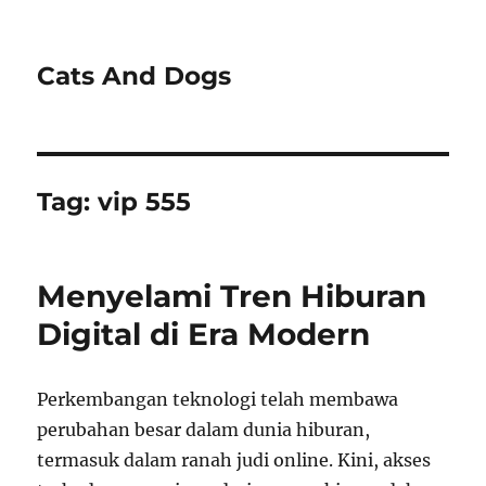
Cats And Dogs
Tag:
vip 555
Menyelami Tren Hiburan
Digital di Era Modern
Perkembangan teknologi telah membawa
perubahan besar dalam dunia hiburan,
termasuk dalam ranah judi online. Kini, akses