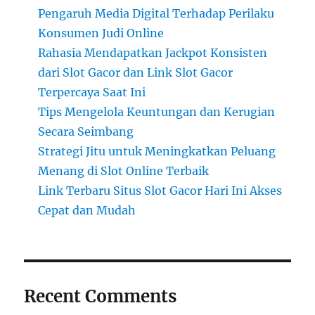
Pengaruh Media Digital Terhadap Perilaku
Konsumen Judi Online
Rahasia Mendapatkan Jackpot Konsisten
dari Slot Gacor dan Link Slot Gacor
Terpercaya Saat Ini
Tips Mengelola Keuntungan dan Kerugian
Secara Seimbang
Strategi Jitu untuk Meningkatkan Peluang
Menang di Slot Online Terbaik
Link Terbaru Situs Slot Gacor Hari Ini Akses
Cepat dan Mudah
Recent Comments