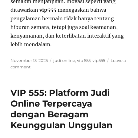
semakin menjanjikan. Inovasi seperti yang
ditawarkan
vip555
menegaskan bahwa
pengalaman bermain tidak hanya tentang
hiburan semata, tetapi juga soal keamanan,
kenyamanan, dan keterlibatan interaktif yang
lebih mendalam.
Posted
Tags
November 13, 2025
judi online
,
vip 555
,
vip555
Leave a
on
on
comment
Menyelami
Tren
Hiburan
VIP 555: Platform Judi
Digital
di
Online Terpercaya
Era
dengan Beragam
Modern
Keunggulan Unggulan