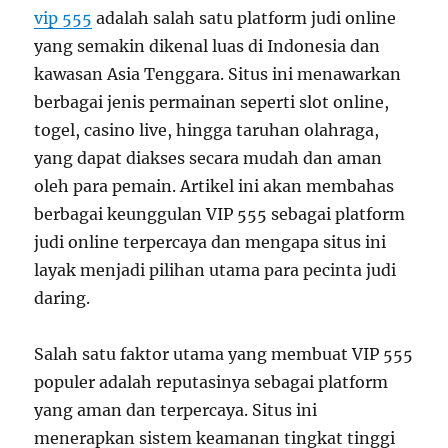
vip 555
adalah salah satu platform judi online
yang semakin dikenal luas di Indonesia dan
kawasan Asia Tenggara. Situs ini menawarkan
berbagai jenis permainan seperti slot online,
togel, casino live, hingga taruhan olahraga,
yang dapat diakses secara mudah dan aman
oleh para pemain. Artikel ini akan membahas
berbagai keunggulan VIP 555 sebagai platform
judi online terpercaya dan mengapa situs ini
layak menjadi pilihan utama para pecinta judi
daring.
Salah satu faktor utama yang membuat VIP 555
populer adalah reputasinya sebagai platform
yang aman dan terpercaya. Situs ini
menerapkan sistem keamanan tingkat tinggi