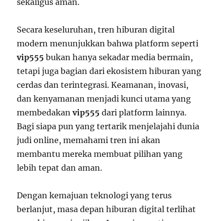
sekaligus aman.
Secara keseluruhan, tren hiburan digital
modern menunjukkan bahwa platform seperti
vip555
bukan hanya sekadar media bermain,
tetapi juga bagian dari ekosistem hiburan yang
cerdas dan terintegrasi. Keamanan, inovasi,
dan kenyamanan menjadi kunci utama yang
membedakan
vip555
dari platform lainnya.
Bagi siapa pun yang tertarik menjelajahi dunia
judi online, memahami tren ini akan
membantu mereka membuat pilihan yang
lebih tepat dan aman.
Dengan kemajuan teknologi yang terus
berlanjut, masa depan hiburan digital terlihat