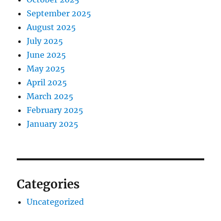
September 2025
August 2025
July 2025
June 2025
May 2025
April 2025
March 2025
February 2025
January 2025
Categories
Uncategorized