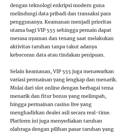
dengan teknologi enkripsi modern guna
melindungi data pribadi dan transaksi para
penggunanya. Keamanan menjadi prioritas
utama bagi VIP 555 sehingga pemain dapat
merasa nyaman dan tenang saat melakukan
aktivitas taruhan tanpa takut adanya
kebocoran data atau tindakan penipuan.
Selain keamanan, VIP 555 juga menawarkan
variasi permainan yang lengkap dan menarik.
Mulai dari slot online dengan berbagai tema
menarik dan fitur bonus yang melimpah,
hingga permainan casino live yang
menghadirkan dealer asli secara real-time.
Platform ini juga menyediakan taruhan
olahraga dengan pilihan pasar taruhan yang