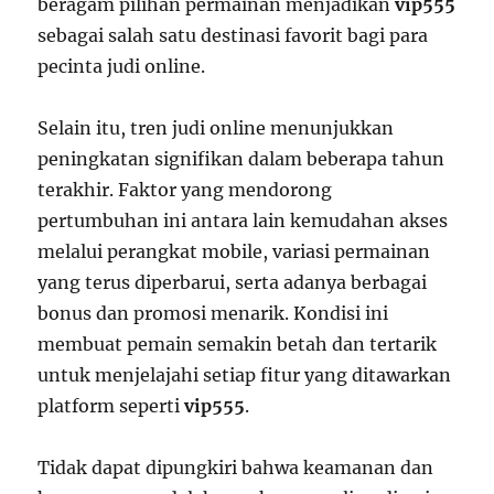
beragam pilihan permainan menjadikan
vip555
sebagai salah satu destinasi favorit bagi para
pecinta judi online.
Selain itu, tren judi online menunjukkan
peningkatan signifikan dalam beberapa tahun
terakhir. Faktor yang mendorong
pertumbuhan ini antara lain kemudahan akses
melalui perangkat mobile, variasi permainan
yang terus diperbarui, serta adanya berbagai
bonus dan promosi menarik. Kondisi ini
membuat pemain semakin betah dan tertarik
untuk menjelajahi setiap fitur yang ditawarkan
platform seperti
vip555
.
Tidak dapat dipungkiri bahwa keamanan dan