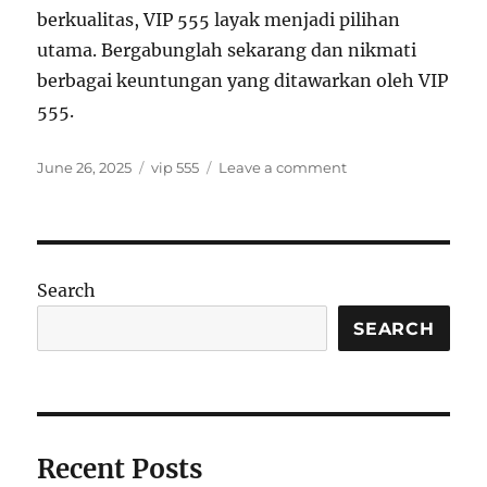
berkualitas, VIP 555 layak menjadi pilihan
utama. Bergabunglah sekarang dan nikmati
berbagai keuntungan yang ditawarkan oleh VIP
555.
Posted
Tags
on
June 26, 2025
vip 555
Leave a comment
on
VIP
555:
Platform
Judi
Online
Search
Terpercaya
dengan
SEARCH
Beragam
Keunggulan
Unggulan
Recent Posts