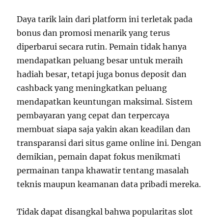
Daya tarik lain dari platform ini terletak pada
bonus dan promosi menarik yang terus
diperbarui secara rutin. Pemain tidak hanya
mendapatkan peluang besar untuk meraih
hadiah besar, tetapi juga bonus deposit dan
cashback yang meningkatkan peluang
mendapatkan keuntungan maksimal. Sistem
pembayaran yang cepat dan terpercaya
membuat siapa saja yakin akan keadilan dan
transparansi dari situs game online ini. Dengan
demikian, pemain dapat fokus menikmati
permainan tanpa khawatir tentang masalah
teknis maupun keamanan data pribadi mereka.
Tidak dapat disangkal bahwa popularitas slot