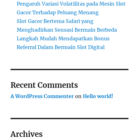
Pengaruh Variasi Volatilitas pada Mesin Slot
Gacor Terhadap Peluang Menang
Slot Gacor Bertema Safari yang
Menghadirkan Sensasi Bermain Berbeda
Langkah Mudah Mendapatkan Bonus
Referral Dalam Bermain Slot Digital
Recent Comments
A WordPress Commenter
on
Hello world!
Archives