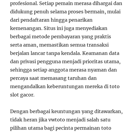
profesional. Setiap pemain merasa dihargai dan
didukung penuh selama proses bermain, mulai
dari pendaftaran hingga penarikan
kemenangan. Situs ini juga menyediakan
berbagai metode pembayaran yang praktis
serta aman, memastikan semua transaksi
berjalan lancar tanpa kendala. Keamanan data
dan privasi pengguna menjadi prioritas utama,
sehingga setiap anggota merasa nyaman dan
percaya saat memasang taruhan dan
mengandalkan keberuntungan mereka di toto
slot gacor.
Dengan berbagai keuntungan yang ditawarkan,
tidak heran jika vwtoto menjadi salah satu
pilihan utama bagi pecinta permainan toto