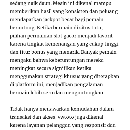
sedang naik daun. Mesin ini dikenal mampu
memberikan hasil yang konsisten dan peluang
mendapatkan jackpot besar bagi pemain
beruntung. Ketika bermain di situs toto,
pilihan permainan slot gacor menjadi favorit
karena tingkat kemenangan yang cukup tinggi
dan fitur bonus yang menarik. Banyak pemain
mengaku bahwa keberuntungan mereka
meningkat secara signifikan ketika
menggunakan strategi khusus yang diterapkan
di platform ini, menjadikan pengalaman
bermain lebih seru dan menguntungkan.
Tidak hanya menawarkan kemudahan dalam
transaksi dan akses, vwtoto juga dikenal
karena layanan pelanggan yang responsif dan