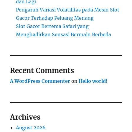
dan Lagi
Pengaruh Variasi Volatilitas pada Mesin Slot
Gacor Terhadap Peluang Menang
Slot Gacor Bertema Safari yang
Menghadirkan Sensasi Bermain Berbeda
Recent Comments
A WordPress Commenter
on
Hello world!
Archives
August 2026