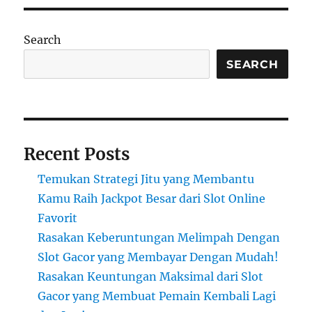
Mendulang
Cuan
dari
Search
Toto
Slot
SEARCH
Gacor
Recent Posts
Temukan Strategi Jitu yang Membantu
Kamu Raih Jackpot Besar dari Slot Online
Favorit
Rasakan Keberuntungan Melimpah Dengan
Slot Gacor yang Membayar Dengan Mudah!
Rasakan Keuntungan Maksimal dari Slot
Gacor yang Membuat Pemain Kembali Lagi