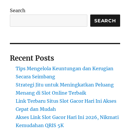
Cara
Tempototo
Search
Login
untuk
SEARCH
Pemain
Togel
Online
Recent Posts
Tips Mengelola Keuntungan dan Kerugian
Secara Seimbang
Strategi Jitu untuk Meningkatkan Peluang
Menang di Slot Online Terbaik
Link Terbaru Situs Slot Gacor Hari Ini Akses
Cepat dan Mudah
Akses Link Slot Gacor Hari Ini 2026, Nikmati
Kemudahan QRIS 5K