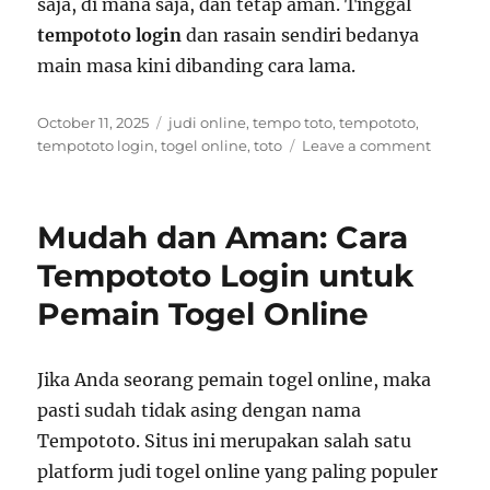
saja, di mana saja, dan tetap aman. Tinggal
tempototo login
dan rasain sendiri bedanya
main masa kini dibanding cara lama.
Posted
Tags
October 11, 2025
judi online
,
tempo toto
,
tempototo
,
on
on
tempototo login
,
togel online
,
toto
Leave a comment
Main
Gak
Ribet,
Mudah dan Aman: Cara
Untung
Bisa
Tempototo Login untuk
Nambah
Pemain Togel Online
Jika Anda seorang pemain togel online, maka
pasti sudah tidak asing dengan nama
Tempototo. Situs ini merupakan salah satu
platform judi togel online yang paling populer