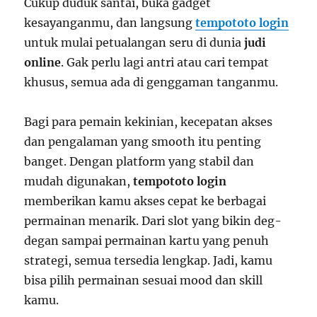
Cukup duduk santai, buka gadget
kesayanganmu, dan langsung
tempototo login
untuk mulai petualangan seru di dunia
judi
online
. Gak perlu lagi antri atau cari tempat
khusus, semua ada di genggaman tanganmu.
Bagi para pemain kekinian, kecepatan akses
dan pengalaman yang smooth itu penting
banget. Dengan platform yang stabil dan
mudah digunakan,
tempototo login
memberikan kamu akses cepat ke berbagai
permainan menarik. Dari slot yang bikin deg-
degan sampai permainan kartu yang penuh
strategi, semua tersedia lengkap. Jadi, kamu
bisa pilih permainan sesuai mood dan skill
kamu.