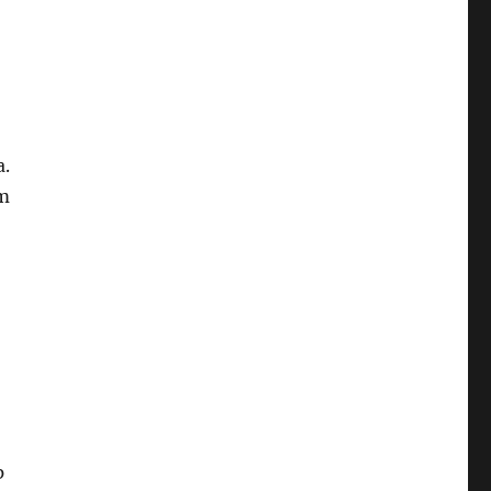
a.
em
p