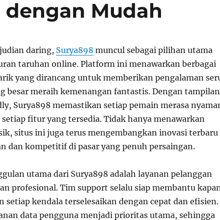
in dengan Mudah
judian daring,
Surya898
muncul sebagai pilihan utama
buran taruhan online. Platform ini menawarkan berbagai
rik yang dirancang untuk memberikan pengalaman ser
ng besar meraih kemenangan fantastis. Dengan tampilan
dly, Surya898 memastikan setiap pemain merasa nyama
 setiap fitur yang tersedia. Tidak hanya menawarkan
sik, situs ini juga terus mengembangkan inovasi terbaru
an dan kompetitif di pasar yang penuh persaingan.
ggulan utama dari Surya898 adalah layanan pelanggan
dan profesional. Tim support selalu siap membantu kapa
 setiap kendala terselesaikan dengan cepat dan efisien.
manan data pengguna menjadi prioritas utama, sehingga