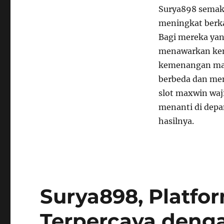
Surya898 semaki
meningkat berka
Bagi mereka yan
menawarkan kem
kemenangan maks
berbeda dan men
slot maxwin waj
menanti di depa
hasilnya.
Surya898, Platfo
Terpercaya deng