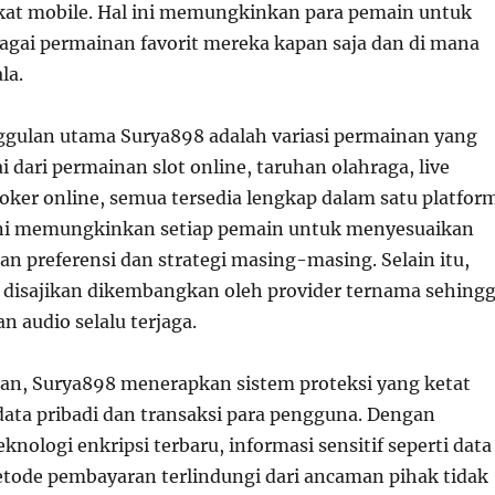
at mobile. Hal ini memungkinkan para pemain untuk
gai permainan favorit mereka kapan saja dan di mana
la.
ggulan utama Surya898 adalah variasi permainan yang
i dari permainan slot online, taruhan olahraga, live
oker online, semua tersedia lengkap dalam satu platform
ini memungkinkan setiap pemain untuk menyesuaikan
n preferensi dan strategi masing-masing. Selain itu,
disajikan dikembangkan oleh provider ternama sehing
an audio selalu terjaga.
nan, Surya898 menerapkan sistem proteksi yang ketat
ata pribadi dan transaksi para pengguna. Dengan
ologi enkripsi terbaru, informasi sensitif seperti data
etode pembayaran terlindungi dari ancaman pihak tidak