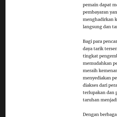
pemain dapat me
pembayaran yang
menghadirkan k
langsung dan ta
Bagi para penca
daya tarik ters
tingkat pengemb
memudahkan pem
meraih kemenang
menyediakan pel
diakses dari pe
terlupakan dan 
taruhan menjad
Dengan berbagai