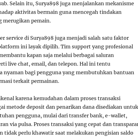
ab. Selain itu, Surya898 juga menjalankan mekanisme
hadap aktivitas bermain guna mencegah tindakan
g merugikan pemain.
r service di Surya898 juga menjadi salah satu faktor
tform ini layak dipilih. Tim support yang profesional
membantu kapan saja melalui berbagai saluran
ti live chat, email, dan telepon. Hal ini tentu
a nyaman bagi pengguna yang membutuhkan bantuan
rmasi terkait permainan.
ikenal karena kemudahan dalam proses transaksi
agai metode deposit dan penarikan dana disediakan untu
han pengguna, mulai dari transfer bank, e-wallet,
an via pulsa. Proses transaksi yang cepat dan transpara
tidak perlu khawatir saat melakukan pengisian saldo