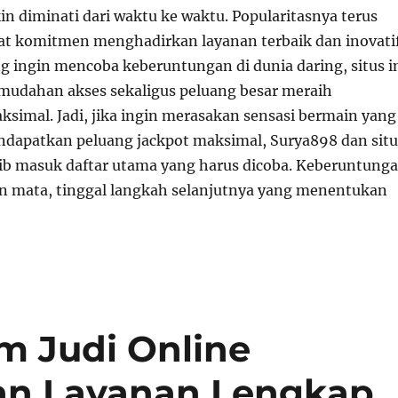
n diminati dari waktu ke waktu. Popularitasnya terus
t komitmen menghadirkan layanan terbaik dan inovatif
g ingin mencoba keberuntungan di dunia daring, situs i
udahan akses sekaligus peluang besar meraih
imal. Jadi, jika ingin merasakan sensasi bermain yang
dapatkan peluang jackpot maksimal, Surya898 dan situ
ib masuk daftar utama yang harus dicoba. Keberuntung
n mata, tinggal langkah selanjutnya yang menentukan
rm Judi Online
an Layanan Lengkap