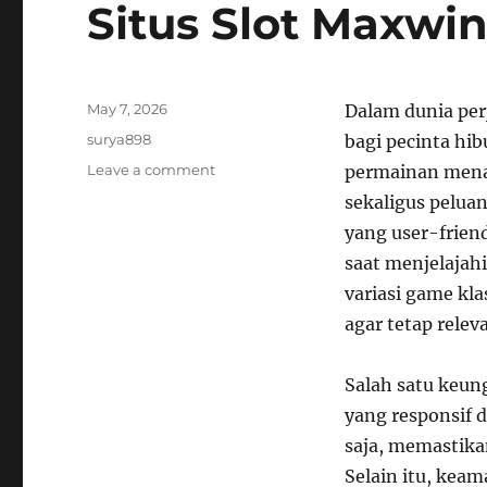
Situs Slot Maxw
Posted
May 7, 2026
Dalam dunia per
on
Tags
surya898
bagi pecinta hi
on
Leave a comment
permainan mena
Ungkap
sekaligus pelua
Cara
yang user-frien
Mendapatkan
Maxwin
saat menjelajahi
di
variasi game kla
Situs
agar tetap relev
Slot
Maxwin
dengan
Salah satu keun
Mudah
yang responsif 
saja, memastikan
Selain itu, kea