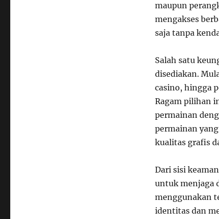
maupun perangk
mengakses berba
saja tanpa kenda
Salah satu keun
disediakan. Mula
casino, hingga p
Ragam pilihan 
permainan denga
permainan yang 
kualitas grafis d
Dari sisi keama
untuk menjaga d
menggunakan tekn
identitas dan m