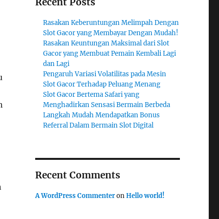
Recent Posts
Rasakan Keberuntungan Melimpah Dengan
Slot Gacor yang Membayar Dengan Mudah!
Rasakan Keuntungan Maksimal dari Slot
Gacor yang Membuat Pemain Kembali Lagi
dan Lagi
Pengaruh Variasi Volatilitas pada Mesin
u
Slot Gacor Terhadap Peluang Menang
Slot Gacor Bertema Safari yang
n
Menghadirkan Sensasi Bermain Berbeda
Langkah Mudah Mendapatkan Bonus
Referral Dalam Bermain Slot Digital
Recent Comments
n
A WordPress Commenter
on
Hello world!