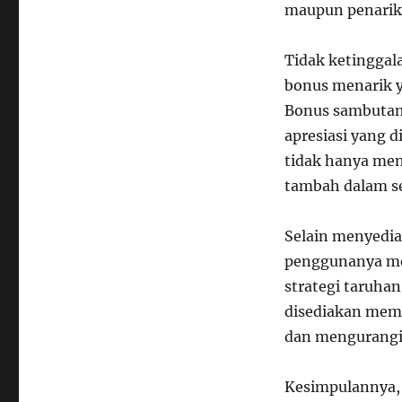
maupun penari
Tidak ketinggal
bonus menarik 
Bonus sambutan,
apresiasi yang 
tidak hanya men
tambah dalam se
Selain menyedia
penggunanya me
strategi taruhan
disediakan me
dan mengurangi r
Kesimpulannya, 