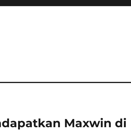
dapatkan Maxwin di