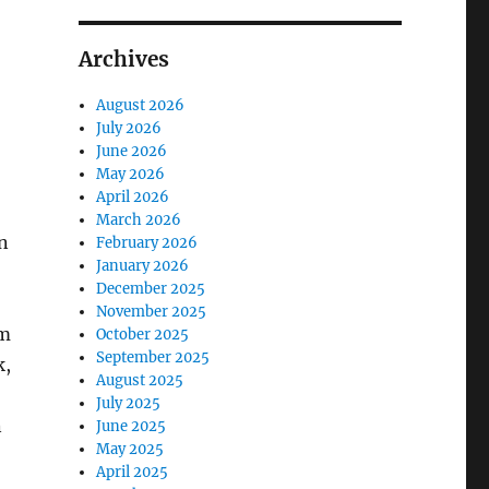
Archives
August 2026
July 2026
June 2026
May 2026
April 2026
March 2026
n
February 2026
January 2026
December 2025
November 2025
em
October 2025
September 2025
k,
August 2025
July 2025
n
June 2025
May 2025
April 2025