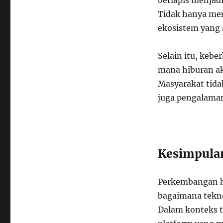
berlapis menjadi
Tidak hanya me
ekosistem yang 
Selain itu, kebe
mana hiburan ak
Masyarakat tida
juga pengalaman
Kesimpula
Perkembangan h
bagaimana tekno
Dalam konteks t