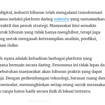
digital, industri hiburan telah mengalami transformasi
utama melalui platform daring
suletoto
yang menawarkan
raktif dan penuh strategi. Masyarakat kini semakin
entuk hiburan yang tidak hanya menghibur, tetapi juga
g untuk mengasah keterampilan analisis, prediksi,
an risiko.
oh nyata adalah kehadiran berbagai platform yang
ana bermain secara daring. Fenomena ini tidak lepas da
butuhan masyarakat akan hiburan praktis yang dapat
aja. Dengan perkembangan teknologi, batasan ruang da
 memudar, memungkinkan setiap orang untuk merasak
tanpa harus hadir secara fisik di lokasi tertentu.