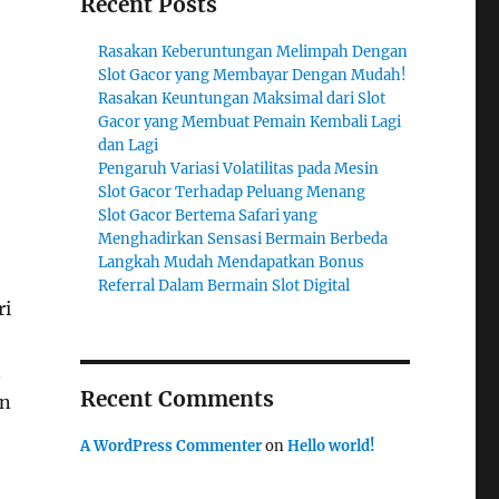
Recent Posts
Rasakan Keberuntungan Melimpah Dengan
Slot Gacor yang Membayar Dengan Mudah!
Rasakan Keuntungan Maksimal dari Slot
Gacor yang Membuat Pemain Kembali Lagi
dan Lagi
Pengaruh Variasi Volatilitas pada Mesin
Slot Gacor Terhadap Peluang Menang
Slot Gacor Bertema Safari yang
Menghadirkan Sensasi Bermain Berbeda
Langkah Mudah Mendapatkan Bonus
Referral Dalam Bermain Slot Digital
ri
n
Recent Comments
an
A WordPress Commenter
on
Hello world!