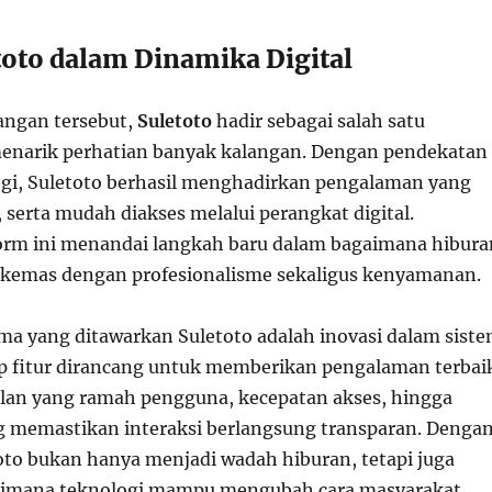
toto dalam Dinamika Digital
ngan tersebut,
Suletoto
hadir sebagai salah satu
enarik perhatian banyak kalangan. Dengan pendekatan
ogi, Suletoto berhasil menghadirkan pengalaman yang
 serta mudah diakses melalui perangkat digital.
orm ini menandai langkah baru dalam bagaimana hibura
ikemas dengan profesionalisme sekaligus kenyamanan.
a yang ditawarkan Suletoto adalah inovasi dalam sist
iap fitur dirancang untuk memberikan pengalaman terbai
ilan yang ramah pengguna, kecepatan akses, hingga
 memastikan interaksi berlangsung transparan. Denga
oto bukan hanya menjadi wadah hiburan, tetapi juga
gaimana teknologi mampu mengubah cara masyarakat