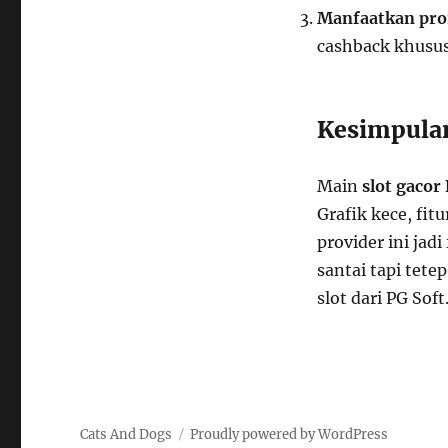
Manfaatkan pr
cashback khusus
Kesimpula
Main
slot gacor
Grafik kece, fi
provider ini jad
santai tapi tet
slot dari PG Soft
Cats And Dogs
Proudly powered by WordPress