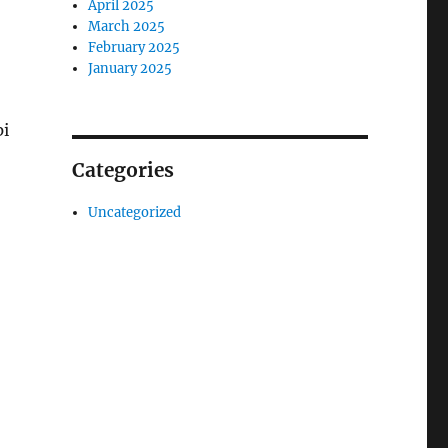
April 2025
March 2025
February 2025
January 2025
pi
Categories
Uncategorized