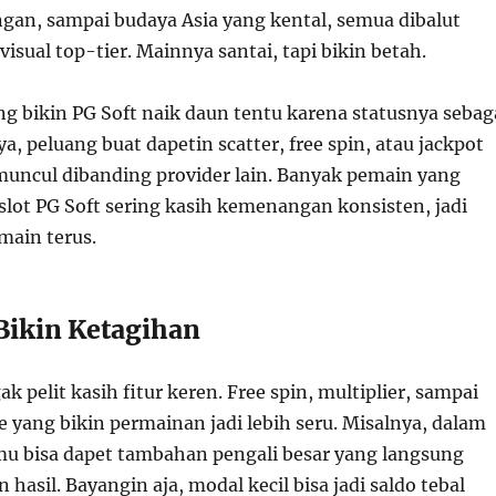
ngan, sampai budaya Asia yang kental, semua dibalut
visual top-tier. Mainnya santai, tapi bikin betah.
ang bikin PG Soft naik daun tentu karena statusnya sebag
nya, peluang buat dapetin scatter, free spin, atau jackpot
uncul dibanding provider lain. Banyak pemain yang
slot PG Soft sering kasih kemenangan konsisten, jadi
main terus.
 Bikin Ketagihan
ak pelit kasih fitur keren. Free spin, multiplier, sampai
 yang bikin permainan jadi lebih seru. Misalnya, dalam
amu bisa dapet tambahan pengali besar yang langsung
hasil. Bayangin aja, modal kecil bisa jadi saldo tebal