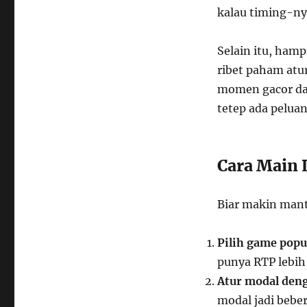
kalau timing-ny
Selain itu, ham
ribet paham atur
momen gacor dat
tetep ada peluan
Cara Main 
Biar makin mant
Pilih game popu
punya RTP lebih 
Atur modal deng
modal jadi beber