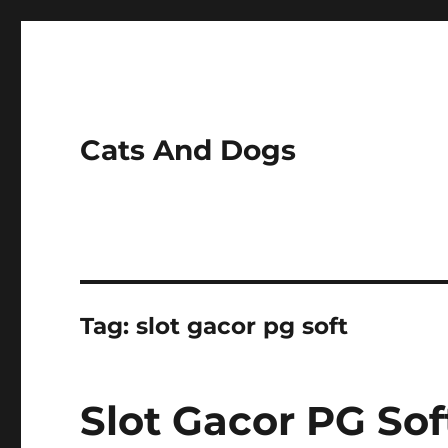
Cats And Dogs
Tag:
slot gacor pg soft
Slot Gacor PG So