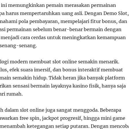
ur ini memungkinkan pemain merasakan permainan
pa harus mempertaruhkan uang asli. Dengan Demo Slot,
ahami pola pembayaran, mempelajari fitur bonus, dan
asi permainan sebelum benar-benar bermain dengan
i menjadi cara cerdas untuk meningkatkan kemampuan
rsenang-senang.
nologi modern membuat slot online semakin menarik.
lus, efek suara imersif, dan bonus interaktif membuat
ain semakin hidup. Tidak heran jika banyak platform
ikan sensasi bermain layaknya kasino fisik, hanya saja
ari rumah.
h dalam slot online juga sangat menggoda. Beberapa
arkan free spin, jackpot progresif, hingga mini game
menambah ketegangan setiap putaran. Dengan mencob