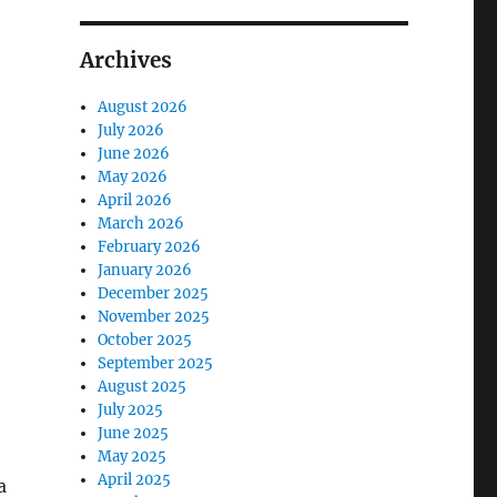
Archives
August 2026
July 2026
June 2026
May 2026
April 2026
March 2026
February 2026
January 2026
December 2025
November 2025
October 2025
September 2025
August 2025
July 2025
June 2025
May 2025
April 2025
a