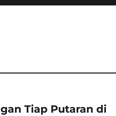
gan Tiap Putaran di