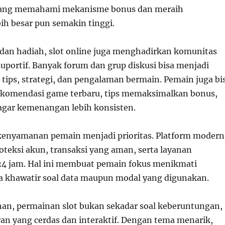
uang memahami mekanisme bonus dan meraih
h besar pun semakin tinggi.
 dan hadiah, slot online juga menghadirkan komunitas
uportif. Banyak forum dan grup diskusi bisa menjadi
 tips, strategi, dan pengalaman bermain. Pemain juga bi
komendasi game terbaru, tips memaksimalkan bonus,
 agar kemenangan lebih konsisten.
enyamanan pemain menjadi prioritas. Platform modern
teksi akun, transaksi yang aman, serta layanan
24 jam. Hal ini membuat pemain fokus menikmati
 khawatir soal data maupun modal yang digunakan.
han, permainan slot bukan sekadar soal keberuntungan,
ran yang cerdas dan interaktif. Dengan tema menarik,