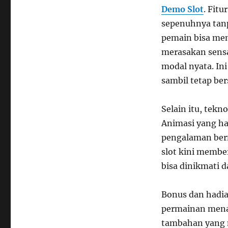
Demo Slot
. Fit
sepenuhnya tan
pemain bisa mem
merasakan sens
modal nyata. In
sambil tetap be
Selain itu, tek
Animasi yang ha
pengalaman berm
slot kini member
bisa dinikmati d
Bonus dan hadia
permainan menaw
tambahan yang 