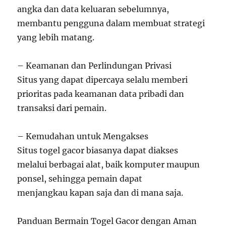
angka dan data keluaran sebelumnya,
membantu pengguna dalam membuat strategi
yang lebih matang.
– Keamanan dan Perlindungan Privasi
Situs yang dapat dipercaya selalu memberi
prioritas pada keamanan data pribadi dan
transaksi dari pemain.
– Kemudahan untuk Mengakses
Situs togel gacor biasanya dapat diakses
melalui berbagai alat, baik komputer maupun
ponsel, sehingga pemain dapat
menjangkau kapan saja dan di mana saja.
Panduan Bermain Togel Gacor dengan Aman