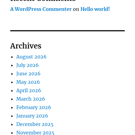
A WordPress Commenter
on
Hello world!
Archives
August 2026
July 2026
June 2026
May 2026
April 2026
March 2026
February 2026
January 2026
December 2025
November 2025