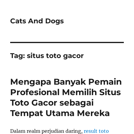
Cats And Dogs
Tag:
situs toto gacor
Mengapa Banyak Pemain
Profesional Memilih Situs
Toto Gacor sebagai
Tempat Utama Mereka
Dalam realm perjudian daring,
result toto