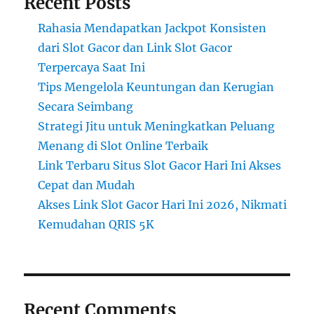
Recent Posts
Rahasia Mendapatkan Jackpot Konsisten
dari Slot Gacor dan Link Slot Gacor
Terpercaya Saat Ini
Tips Mengelola Keuntungan dan Kerugian
Secara Seimbang
Strategi Jitu untuk Meningkatkan Peluang
Menang di Slot Online Terbaik
Link Terbaru Situs Slot Gacor Hari Ini Akses
Cepat dan Mudah
Akses Link Slot Gacor Hari Ini 2026, Nikmati
Kemudahan QRIS 5K
Recent Comments