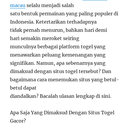
macau
selalu menjadi salah
satu bentuk permainan yang paling populer di
Indonesia. Ketertarikan terhadapnya
tidak pernah menurun, bahkan hari demi
hari semakin meroket seiring
munculnya berbagai platform togel yang
menawarkan peluang kemenangan yang
signifikan. Namun, apa sebenarnya yang
dimaksud dengan situs togel tersebut? Dan
bagaimana cara menemukan situs yang betul-
betul dapat
diandalkan? Bacalah ulasan lengkap di sini.
Apa Saja Yang Dimaksud Dengan Situs Togel
Gacor?