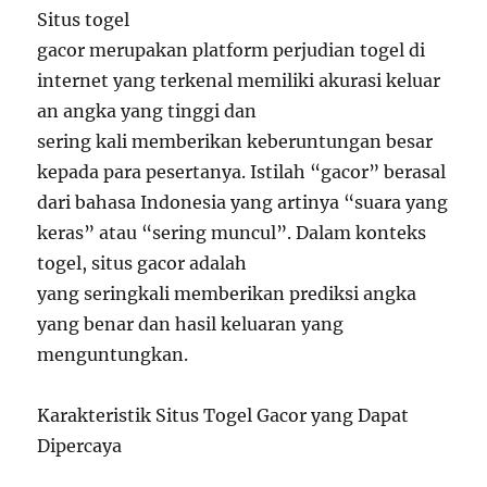
Situs togel
gacor merupakan platform perjudian togel di
internet yang terkenal memiliki akurasi keluar
an angka yang tinggi dan
sering kali memberikan keberuntungan besar
kepada para pesertanya. Istilah “gacor” berasal
dari bahasa Indonesia yang artinya “suara yang
keras” atau “sering muncul”. Dalam konteks
togel, situs gacor adalah
yang seringkali memberikan prediksi angka
yang benar dan hasil keluaran yang
menguntungkan.
Karakteristik Situs Togel Gacor yang Dapat
Dipercaya